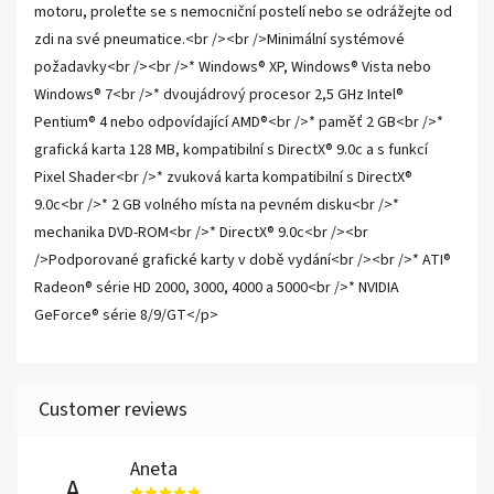
motoru, proleťte se s nemocniční postelí nebo se odrážejte od
zdi na své pneumatice.<br /><br />Minimální systémové
požadavky<br /><br />* Windows® XP, Windows® Vista nebo
Windows® 7<br />* dvoujádrový procesor 2,5 GHz Intel®
Pentium® 4 nebo odpovídající AMD®<br />* paměť 2 GB<br />*
grafická karta 128 MB, kompatibilní s DirectX® 9.0c a s funkcí
Pixel Shader<br />* zvuková karta kompatibilní s DirectX®
9.0c<br />* 2 GB volného místa na pevném disku<br />*
mechanika DVD-ROM<br />* DirectX® 9.0c<br /><br
/>Podporované grafické karty v době vydání<br /><br />* ATI®
Radeon® série HD 2000, 3000, 4000 a 5000<br />* NVIDIA
GeForce® série 8/9/GT</p>
Aneta
A