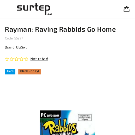
Rayman: Raving Rabbids Go Home
Code:
55777
Brand:
UbiSoft
Not rated
Akce
Black Friday!