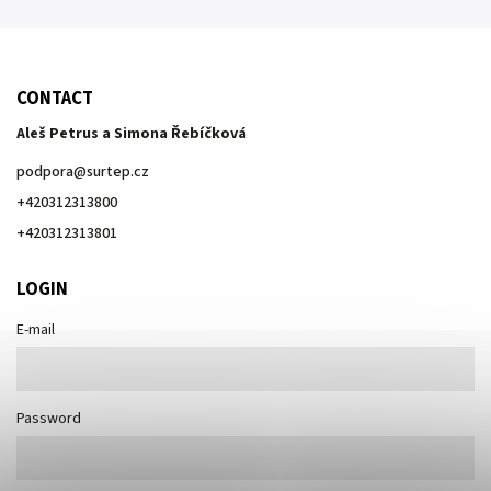
CONTACT
Aleš Petrus a Simona Řebíčková
podpora
@
surtep.cz
+420312313800
+420312313801
LOGIN
E-mail
Password