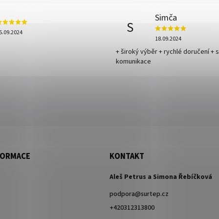
Simča
S
5.09.2024
18.09.2024
+ široký výběr + rychlé doručení + 
komunikace
FORMACE
KONTAKT
Aleš Petrus a Simona Řebíčková
podpora
@
surtep.cz
+420312313800