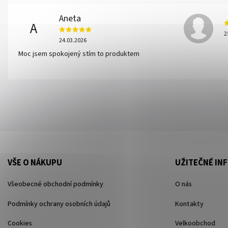
Aneta
A
2
24.03.2026
Moc jsem spokojený stím to produktem
VŠE O NÁKUPU
UŽITEČNÉ IN
Všeobecné obchodní podmínky
O nás
Podmínky ochrany osobních údajů
Kontakty
Cookies
Velkoobchod