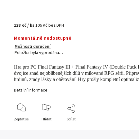
128 Kč
/ ks
106 Kč bez DPH
Momentálně nedostupné
Možnosti doručení
Položka byla vyprodána…
Hra pro PC Final Fantasy III + Final Fantasy IV (Double Pack E
dvojice snad nejoblíbenějších dílů v milované RPG sérii. Připra
hrdinů, zrady lásky a obětování. Hry prošly kompletní optimali
Detailní informace
Zeptat se
Hlídat
Sdílet