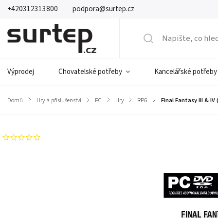
+420312313800
podpora@surtep.cz
Výprodej
Chovatelské potřeby
Kancelářské potřeby
Domů
/
Hry a příslušenství
/
PC
/
Hry
/
RPG
/
Final Fantasy III & IV
Neohodnoceno