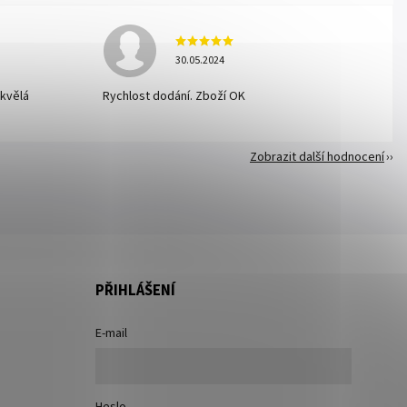
30.05.2024
skvělá
Rychlost dodání. Zboží OK
Zobrazit další hodnocení
PŘIHLÁŠENÍ
E-mail