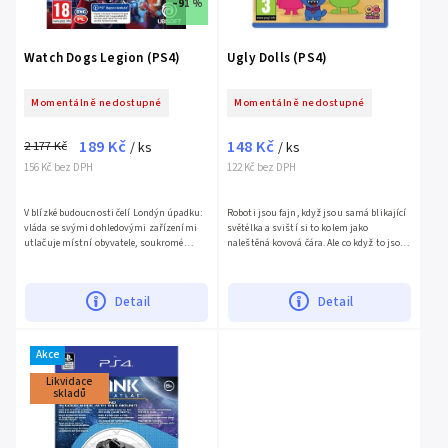
–91 %
Watch Dogs Legion (PS4)
Ugly Dolls (PS4)
Momentálně nedostupné
Momentálně nedostupné
189 Kč
148 Kč
2 177 Kč
/ ks
/ ks
156 Kč bez DPH
122 Kč bez DPH
V blízké budoucnosti čelí Londýn úpadku:
Roboti jsou fajn, když jsou samá blikající
vláda se svými dohledovými zařízeními
světélka a sviští si to kolem jako
utlačuje místní obyvatele, soukromé
naleštěná kovová čára. Ale co když to jsou
vojenské společnosti ovládají ulice a
roboti z místa jménem Institut
mocný zločinecký...
dokonalosti?Ve hře...
Detail
Detail
Akce
Likvidace
skladů