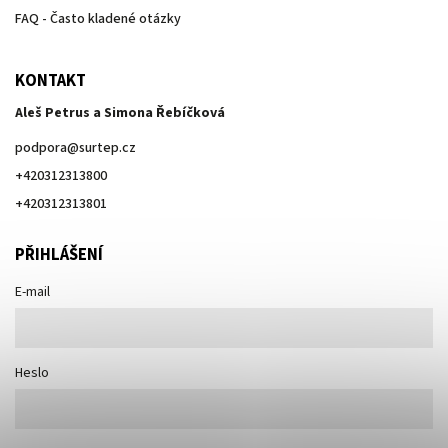
FAQ - Často kladené otázky
KONTAKT
Aleš Petrus a Simona Řebíčková
podpora
@
surtep.cz
+420312313800
+420312313801
PŘIHLÁŠENÍ
E-mail
Heslo