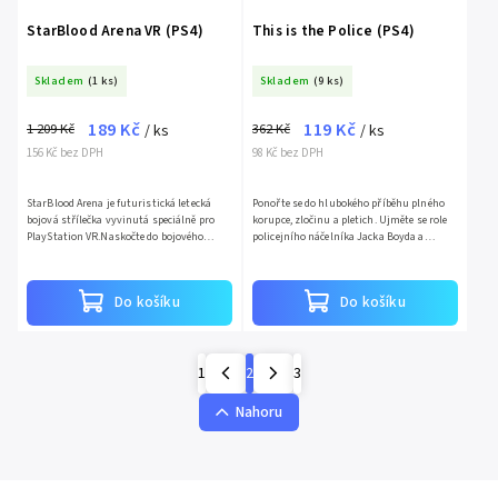
StarBlood Arena VR (PS4)
This is the Police (PS4)
Skladem
(1 ks)
Skladem
(9 ks)
189 Kč
119 Kč
1 209 Kč
362 Kč
/ ks
/ ks
156 Kč bez DPH
98 Kč bez DPH
StarBlood Arena je futuristická letecká
Ponořte se do hlubokého příběhu plného
bojová střílečka vyvinutá speciálně pro
korupce, zločinu a pletich. Ujměte se role
PlayStation VR.Naskočte do bojového
policejního náčelníka Jacka Boyda a
modulu a prověřte své schopnosti v
postavte se odpudivému podsvětí města
soutěži bez pravidel, kde...
Freeburg, které se...
Do košíku
Do košíku
1
2
3
Nahoru