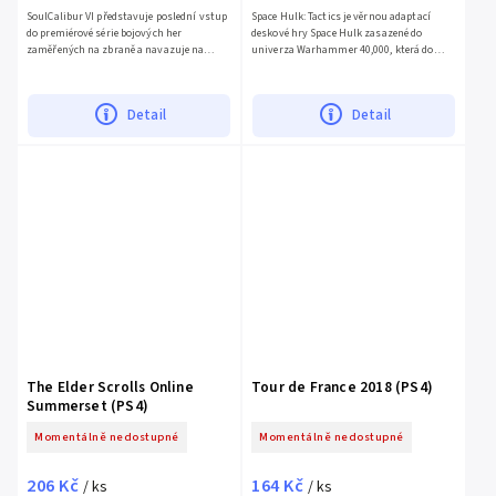
SoulCalibur VI představuje poslední vstup
Space Hulk: Tactics je věrnou adaptací
do premiérové série bojových her
deskové hry Space Hulk zasazené do
zaměřených na zbraně a navazuje na
univerza Warhammer 40,000, která do
epický příběh bojů za nalezením
kultovní klasiky vnáší jedinečný obrat.
legendárních mečů Soul Swords....
Vyrazte do krvavých bitev v...
Detail
Detail
The Elder Scrolls Online
Tour de France 2018 (PS4)
Summerset (PS4)
Momentálně nedostupné
Momentálně nedostupné
206 Kč
164 Kč
/ ks
/ ks