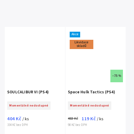
Akce
Likvidace
skladů
–75 %
SOULCALIBUR VI (PS4)
Space Hulk Tactics (PS4)
Momentálně nedostupné
Momentálně nedostupné
404 Kč
119 Kč
483 Kč
/ ks
/ ks
334 Kč bez DPH
98 Kč bez DPH