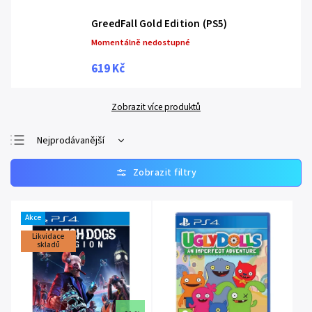
GreedFall Gold Edition (PS5)
Momentálně nedostupné
619 Kč
Zobrazit více produktů
Nejprodávanější
Nejlevnější
Nejdražší
Abecedně
Akce
Likvidace
skladů