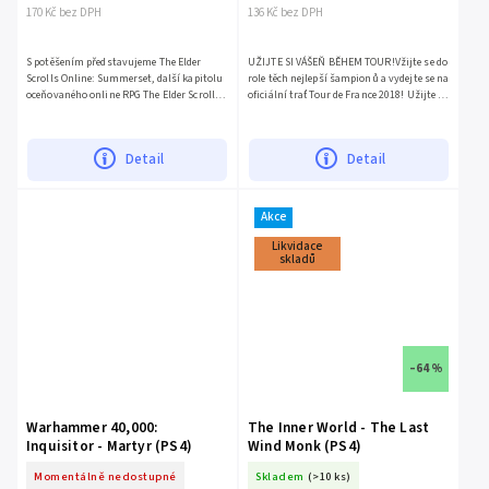
170 Kč bez DPH
136 Kč bez DPH
S potěšením představujeme The Elder
UŽIJTE SI VÁŠEŇ BĚHEM TOUR!Vžijte se do
Scrolls Online: Summerset, další kapitolu
role těch nejlepší šampionů a vydejte se na
oceňovaného online RPG The Elder Scrolls
oficiální trať Tour de France 2018! Užijte si
Online (ESO) od společnosti ZeniMax
napětí tohoto legendárního závodu:
Online Studios'. Toto...
útočte,...
Detail
Detail
Akce
Likvidace
skladů
–64 %
Warhammer 40,000:
The Inner World - The Last
Inquisitor - Martyr (PS4)
Wind Monk (PS4)
Momentálně nedostupné
Skladem
(>10 ks)