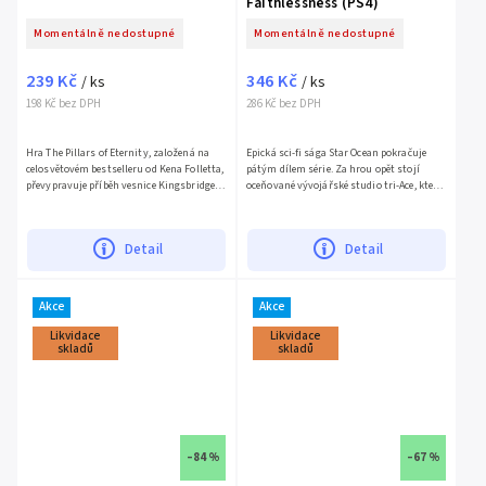
Faithlessness (PS4)
Momentálně nedostupné
Momentálně nedostupné
239 Kč
346 Kč
/ ks
/ ks
198 Kč bez DPH
286 Kč bez DPH
Hra The Pillars of Eternity, založená na
Epická sci-fi sága Star Ocean pokračuje
celosvětovém bestselleru od Kena Folletta,
pátým dílem série. Za hrou opět stojí
převypravuje příběh vesnice Kingsbridge
oceňované vývojářské studio tri-Ace, které
zcela novým, interaktivním způsobem.
se vrhlo na úpravy soubojového systému
Zahrajte si za...
a ještě...
Detail
Detail
Akce
Akce
Likvidace
Likvidace
skladů
skladů
–84 %
–67 %