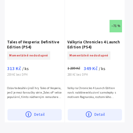
–71 %
Tales of Vesperia: Definitive
Valkyria Chronicles 4 Launch
Edition (PS4)
Edition (PS4)
Momentálně nedostupné
Momentálně nedostupné
313 Kč
349 Kč
1 209 Kč
/ ks
/ ks
259 Kč bez DPH
288 Kč bez DPH
Oslavte desáté výročí hry Tales of Vesperia,
Valkyria Chronicles 4 Launch Edition
jenž je mezi fanoušky série „Tales of“ velice
navíc nabídne exkluzivní samolepky s
populární, tímto nádherným remasterem,
motivem Ragnaroka, roztomilého
kde grafika dostala vyšší rozlišení a hra
zdravotního psa.Děj hry Valkyria
byla...
Chronicles 4 se odehrává ve stejném...
Detail
Detail