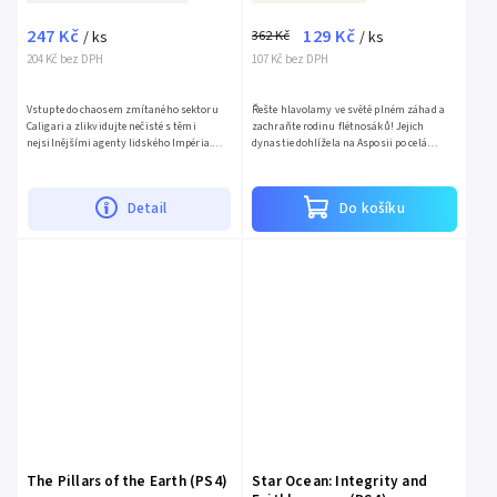
247 Kč
129 Kč
362 Kč
/ ks
/ ks
204 Kč bez DPH
107 Kč bez DPH
Vstupte do chaosem zmítaného sektoru
Řešte hlavolamy ve světě plném záhad a
Caligari a zlikvidujte nečisté s těmi
zachraňte rodinu flétnosáků! Jejich
nejsilnějšími agenty lidského Impéria.
dynastie dohlížela na Asposii po celá
Warhammer 40,000: Inquisitor – Martyr je
staletí a v tajnosti plnila baculatý svět
chmurné akční RPG s...
životem a světlem. Ale...
Detail
Do košíku
The Pillars of the Earth (PS4)
Star Ocean: Integrity and