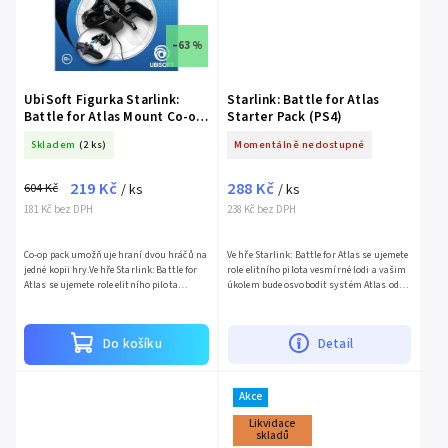
–63 %
UbiSoft Figurka Starlink:
Starlink: Battle for Atlas
Battle for Atlas Mount Co-op
Starter Pack (PS4)
Pack (PS4)
Skladem
(2 ks)
Momentálně nedostupné
219 Kč
288 Kč
604 Kč
/ ks
/ ks
181 Kč bez DPH
238 Kč bez DPH
Co-op pack umožňuje hraní dvou hráčů na
Ve hře Starlink: Battle for Atlas se ujemete
jedné kopii hry.Ve hře Starlink: Battle for
role elitního pilota vesmírné lodi a vašim
Atlas se ujemete role elitního pilota
úkolem bude osvobodit systém Atlas od
vesmírné lodi a vašim úkolem bude
Zapomenuté legie. Inovativní modulární
osvobodit systém...
figurky...
Do košíku
Detail
Akce
Likvidace
skladů