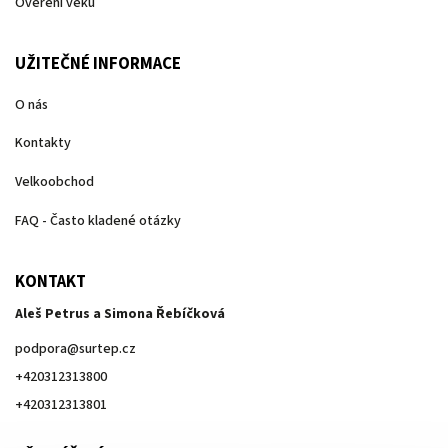
Ověření věku
UŽITEČNÉ INFORMACE
O nás
Kontakty
Velkoobchod
FAQ - Často kladené otázky
KONTAKT
Aleš Petrus a Simona Řebíčková
podpora
@
surtep.cz
+420312313800
+420312313801