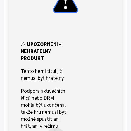
⚠️
UPOZORNĚNÍ –
NEHRATELNÝ
PRODUKT
Tento herní titul již
nemusí být hratelný.
Podpora aktivačních
klíčů nebo DRM
mohla být ukončena,
takže hru nemusí být
možné spustit ani
hrát, ani v režimu