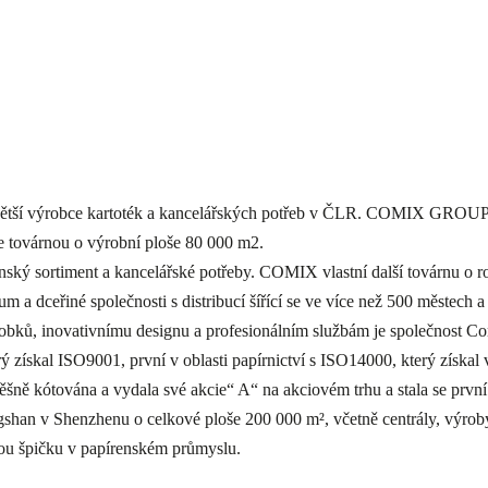
větší výrobce kartoték a kancelářských potřeb v ČLR. COMIX GROUP,
je továrnou o výrobní ploše 80 000 m2.
renský sortiment a kancelářské potřeby. COMIX vlastní další továrnu o
m a dceřiné společnosti s distribucí šířící se ve více než 500 městec
 výrobků, inovativnímu designu a profesionálním službám je společnos
rý získal ISO9001, první v oblasti papírnictví s ISO14000, který získa
ně kótována a vydala své akcie“ A“ na akciovém trhu a stala se první
an v Shenzhenu o celkové ploše 200 000 m², včetně centrály, výroby,
ou špičku v papírenském průmyslu.