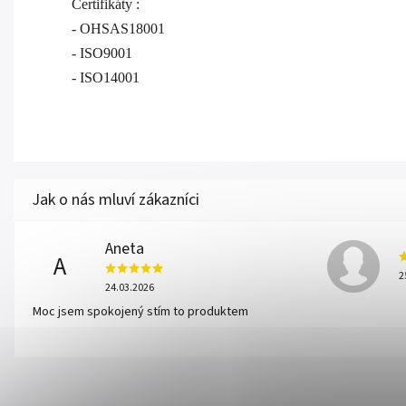
Certifikáty :
- OHSAS18001
- ISO9001
- ISO14001
Aneta
A
2
24.03.2026
Moc jsem spokojený stím to produktem