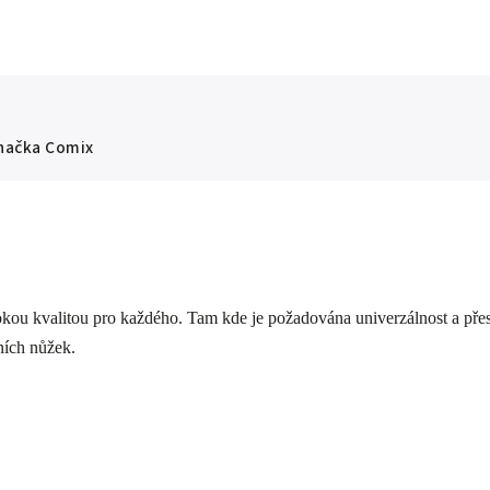
načka
Comix
u kvalitou pro každého. Tam kde je požadována univerzálnost a přesno
ních nůžek.