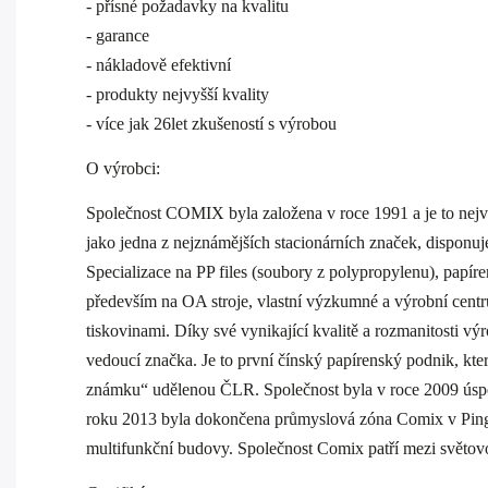
- přísné požadavky na kvalitu
- garance
- nákladově efektivní
- produkty nejvyšší kvality
- více jak 26let zkušeností s výrobou
O výrobci:
Společnost COMIX byla založena v roce 1991 a je to nej
jako jedna z nejznámějších stacionárních značek, disponu
Specializace na PP files (soubory z polypropylenu), papí
především na OA stroje, vlastní výzkumné a výrobní centru
tiskovinami. Díky své vynikající kvalitě a rozmanitosti
vedoucí značka. Je to první čínský papírenský podnik, kte
známku“ udělenou ČLR. Společnost byla v roce 2009 úspěš
roku 2013 byla dokončena průmyslová zóna Comix v Pingsh
multifunkční budovy. Společnost Comix patří mezi světov