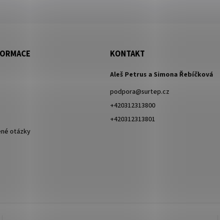
FORMACE
KONTAKT
Aleš Petrus a Simona Řebíčková
podpora
@
surtep.cz
+420312313800
+420312313801
ené otázky