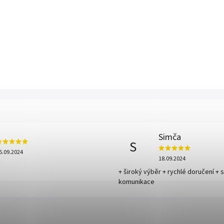
Simča
S
5.09.2024
18.09.2024
+ široký výběr + rychlé doručení + 
komunikace