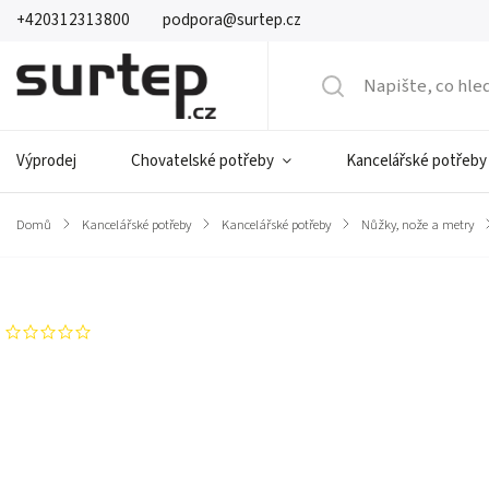
+420312313800
podpora@surtep.cz
Výprodej
Chovatelské potřeby
Kancelářské potřeby
Domů
/
Kancelářské potřeby
/
Kancelářské potřeby
/
Nůžky, nože a metry
/
Značka:
Comix
Neohodnoceno