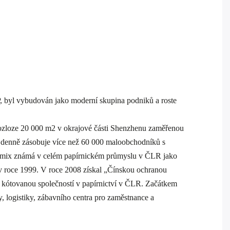
 byl vybudován jako moderní skupina podniků a roste
 rozloze 20 000 m2 v okrajové části Shenzhenu zaměřenou
h a denně zásobuje více než 60 000 maloobchodníků s
t Comix známá v celém papírnickém průmyslu v ČLR jako
l v roce 1999. V roce 2008 získal „Čínskou ochranou
 kótovanou společností v papírnictví v ČLR. Začátkem
 logistiky, zábavního centra pro zaměstnance a