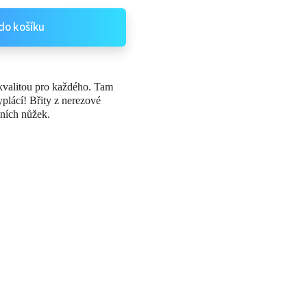
do košíku
valitou pro každého. Tam
plácí! Břity z nerezové
lních nůžek.