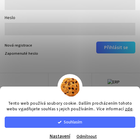
Heslo
Nová registrace
Přihlásit se
Zapomenuté heslo
Tento web používá soubory cookie. Dalším procházením tohoto
webu vyjadřujete souhlas s jejich používáním.. Více informací
zde
.
Souhlasím
Copyright 2026
Surtep
. Všechna práva vyhrazena.
Upravit nastavení cookies
Nastavení
Odmítnout
Vytvořil
Shoptet
| Design
Shoptak.cz