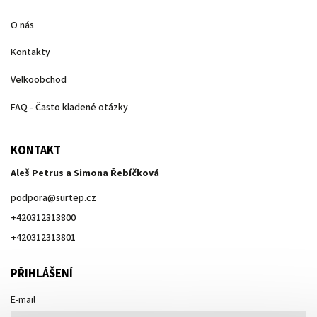
O nás
Kontakty
Velkoobchod
FAQ - Často kladené otázky
KONTAKT
Aleš Petrus a Simona Řebíčková
podpora
@
surtep.cz
+420312313800
+420312313801
PŘIHLÁŠENÍ
E-mail