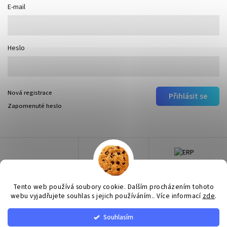
E-mail
Heslo
Nová registrace
Přihlásit se
Zapomenuté heslo
Tento web používá soubory cookie. Dalším procházením tohoto
webu vyjadřujete souhlas s jejich používáním.. Více informací
zde
.
Souhlasím
Copyright 2026
Surtep
. Všechna práva vyhrazena.