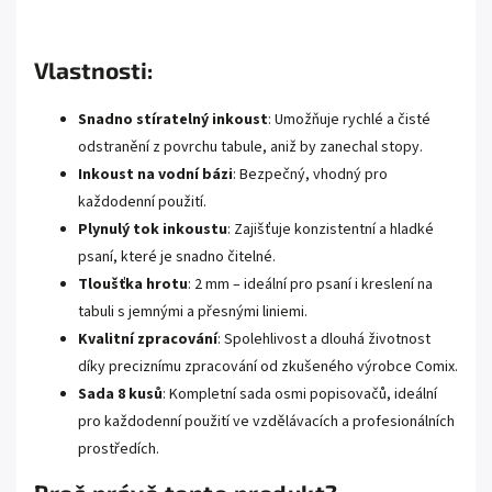
Vlastnosti:
Snadno stíratelný inkoust
: Umožňuje rychlé a čisté
odstranění z povrchu tabule, aniž by zanechal stopy.
Inkoust na vodní bázi
: Bezpečný, vhodný pro
každodenní použití.
Plynulý tok inkoustu
: Zajišťuje konzistentní a hladké
psaní, které je snadno čitelné.
Tloušťka hrotu
: 2 mm – ideální pro psaní i kreslení na
tabuli s jemnými a přesnými liniemi.
Kvalitní zpracování
: Spolehlivost a dlouhá životnost
díky preciznímu zpracování od zkušeného výrobce Comix.
Sada 8 kusů
: Kompletní sada osmi popisovačů, ideální
pro každodenní použití ve vzdělávacích a profesionálních
prostředích.