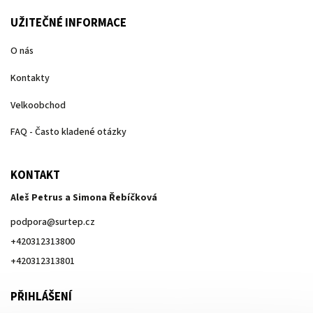
UŽITEČNÉ INFORMACE
O nás
Kontakty
Velkoobchod
FAQ - Často kladené otázky
KONTAKT
Aleš Petrus a Simona Řebíčková
podpora
@
surtep.cz
+420312313800
+420312313801
PŘIHLÁŠENÍ