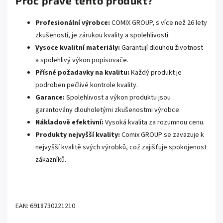
Proč právě tento produkt?
Profesionální výrobce:
COMIX GROUP, s více než 26 lety
zkušeností, je zárukou kvality a spolehlivosti.
Vysoce kvalitní materiály:
Garantují dlouhou životnost
a spolehlivý výkon popisovače.
Přísné požadavky na kvalitu:
Každý produkt je
podroben pečlivé kontrole kvality.
Garance:
Spolehlivost a výkon produktu jsou
garantovány dlouholetými zkušenostmi výrobce.
Nákladově efektivní:
Vysoká kvalita za rozumnou cenu.
Produkty nejvyšší kvality:
Comix GROUP se zavazuje k
nejvyšší kvalitě svých výrobků, což zajišťuje spokojenost
zákazníků.
EAN: 6918730221210