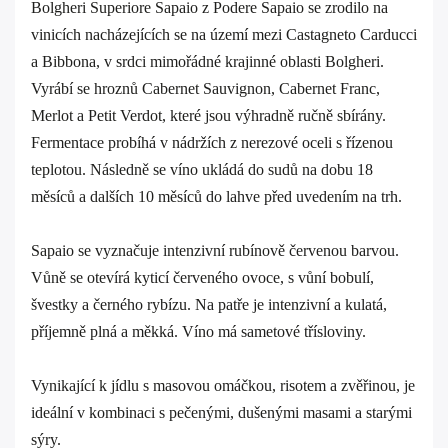
Bolgheri Superiore Sapaio z Podere Sapaio se zrodilo na
vinicích nacházejících se na území mezi Castagneto Carducci
a Bibbona, v srdci mimořádné krajinné oblasti Bolgheri.
Vyrábí se hroznů Cabernet Sauvignon, Cabernet Franc,
Merlot a Petit Verdot, které jsou výhradně ručně sbírány.
Fermentace probíhá v nádržích z nerezové oceli s řízenou
teplotou. Následně se víno ukládá do sudů na dobu 18
měsíců a dalších 10 měsíců do lahve před uvedením na trh.
Sapaio se vyznačuje intenzivní rubínově červenou barvou.
Vůně se otevírá kyticí červeného ovoce, s vůní bobulí,
švestky a černého rybízu. Na patře je intenzivní a kulatá,
příjemně plná a měkká. Víno má sametové třísloviny.
Vynikající k jídlu s masovou omáčkou, risotem a zvěřinou, je
ideální v kombinaci s pečenými, dušenými masami a starými
sýry.