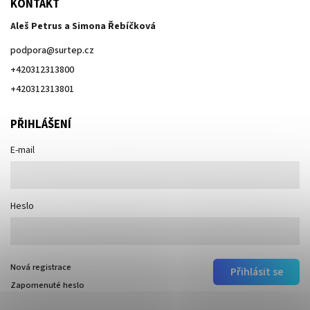
KONTAKT
Aleš Petrus a Simona Řebíčková
podpora
@
surtep.cz
+420312313800
+420312313801
PŘIHLÁŠENÍ
E-mail
Heslo
Nová registrace
Přihlásit se
Zapomenuté heslo