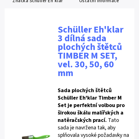
Značka
Schüller Eh'klar
Ostatní informace
Schüller Eh'klar
3 dílná sada
plochých štětců
TIMBER M SET,
vel. 30, 50, 60
mm
Sada plochých štětců
Schüller Eh'klar Timber M
Set je perfektní volbou pro
širokou škálu malířských a
natěračských prací.
Tato
sada je navržena tak, aby
splňovala vysoké požadavky na