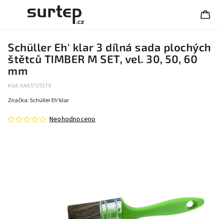
Schüller Eh' klar 3 dílná sada plochých
štětců TIMBER M SET, vel. 30, 50, 60
mm
Kód:
AAAS725179
Značka:
Schüller Eh'klar
Neohodnoceno