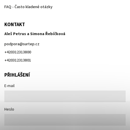
FAQ - Často kladené otázky
KONTAKT
Aleš Petrus a Simona Řebíčková
podpora
@
surtep.cz
+420312313800
+420312313801
PŘIHLÁŠENÍ
E-mail
Heslo