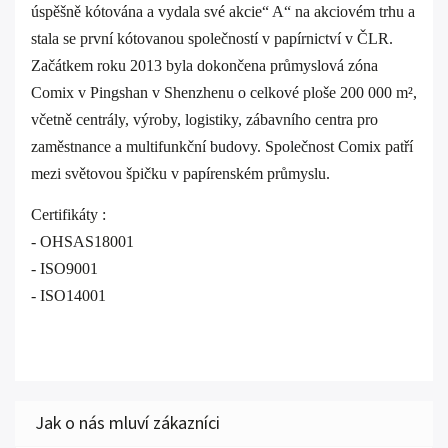
úspěšně kótována a vydala své akcie“ A“ na akciovém trhu a
stala se první kótovanou společností v papírnictví v ČLR.
Začátkem roku 2013 byla dokončena průmyslová zóna
Comix v Pingshan v Shenzhenu o celkové ploše 200 000 m²,
včetně centrály, výroby, logistiky, zábavního centra pro
zaměstnance a multifunkční budovy. Společnost Comix patří
mezi světovou špičku v papírenském průmyslu.
Certifikáty :
- OHSAS18001
- ISO9001
- ISO14001