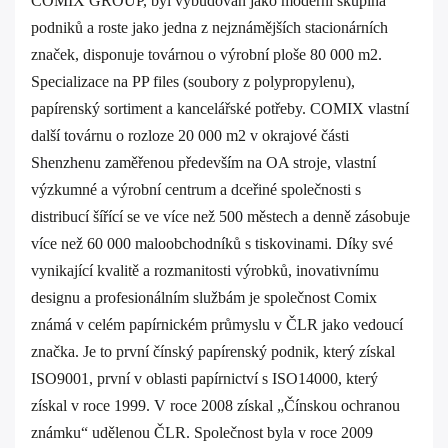
COMIX GROUP, byl vybudován jako moderní skupina
podniků a roste jako jedna z nejznámějších stacionárních
značek, disponuje továrnou o výrobní ploše 80 000 m2.
Specializace na PP files (soubory z polypropylenu),
papírenský sortiment a kancelářské potřeby. COMIX vlastní
další továrnu o rozloze 20 000 m2 v okrajové části
Shenzhenu zaměřenou především na OA stroje, vlastní
výzkumné a výrobní centrum a dceřiné společnosti s
distribucí šířící se ve více než 500 městech a denně zásobuje
více než 60 000 maloobchodníků s tiskovinami. Díky své
vynikající kvalitě a rozmanitosti výrobků, inovativnímu
designu a profesionálním službám je společnost Comix
známá v celém papírnickém průmyslu v ČLR jako vedoucí
značka. Je to první čínský papírenský podnik, který získal
ISO9001, první v oblasti papírnictví s ISO14000, který
získal v roce 1999. V roce 2008 získal „Čínskou ochranou
známku“ udělenou ČLR. Společnost byla v roce 2009