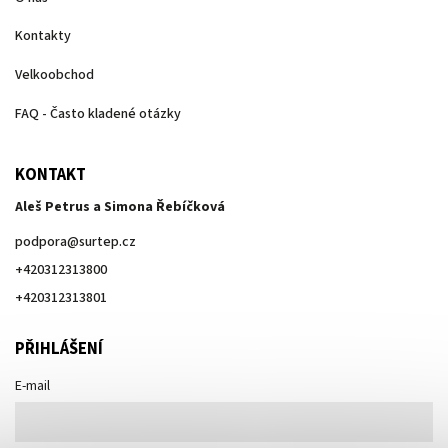
Kontakty
Velkoobchod
FAQ - Často kladené otázky
KONTAKT
Aleš Petrus a Simona Řebíčková
podpora
@
surtep.cz
+420312313800
+420312313801
PŘIHLÁŠENÍ
E-mail