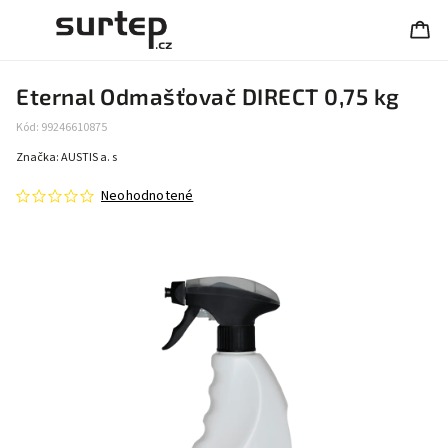
Eternal Odmašťovač DIRECT 0,75 kg
Kód:
99246610875
Značka:
AUSTIS a. s
Neohodnotené