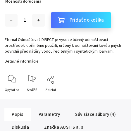
Možnosti doručenia
Pridať do košíka
Eternal Odmašťovač DIRECT je vysoce účinný odmašťovací
prostředek k přímému použití, určený k odmašťovaní kovů a jiných
povrchů před nátěry vodou ředitelnými i syntetickými barvami.
Detailné informácie
Opýtať sa
Strážiť
Zdieľať
Popis
Parametry
Súvisiace súbory (4)
Diskusia
Značka
AUSTIS a. s