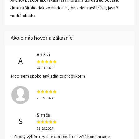
balónky působí jako jakási fata morgána uprostřed pouště.
Zkrátka široko daleko nikde nic, jen zelenkavá tráva, jasně
modrá obloha.
Aneta
A
24.03.2026
Moc jsem spokojený stím to produktem
25.09.2024
Simča
S
18.09.2024
+ široký výběr + rychlé doručení + skvělá komunikace