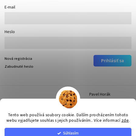
E-mail
Heslo
Nová registrácia
Prihlásiť sa
Zabudnuté heslo
Pavel Horák
Tento web používá soubory cookie. Dalším procházením tohoto
webu vyjadřujete souhlas s jejich používáním.. Více informací
zde
.
Súhlasím
Copyright 2026
Surtep
. Všetky práva vyhradené.