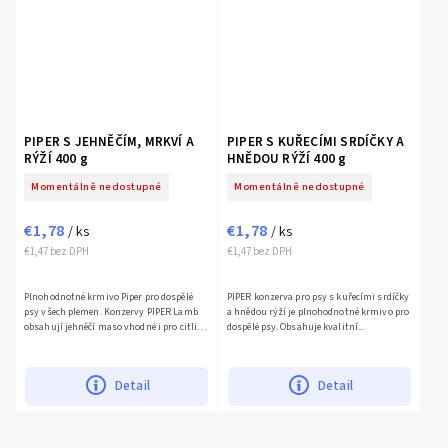
PIPER S JEHNĚČÍM, MRKVÍ A
PIPER S KUŘECÍMI SRDÍČKY A
RÝŽÍ 400 g
HNĚDOU RÝŽÍ 400 g
Momentálně nedostupné
Momentálně nedostupné
€1,78
€1,78
/ ks
/ ks
€1,47 bez DPH
€1,47 bez DPH
Plnohodnotné krmivo Piper pro dospělé
PIPER konzerva pro psy s kuřecími srdíčky
psy všech plemen. Konzervy PIPER Lamb
a hnědou rýží je plnohodnotné krmivo pro
obsahují jehněčí maso vhodné i pro citlivé
dospělé psy. Obsahuje kvalitní...
psy,...
Detail
Detail