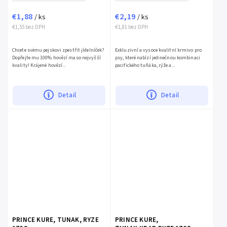
€1,88
€2,19
/ ks
/ ks
€1,55 bez DPH
€1,81 bez DPH
Chcete svému pejskovi zpestřit jídelníček?
Exkluzivní a vysoce kvalitní krmivo pro
Dopřejte mu 100% hovězí maso nejvyšší
psy, které nabízí jedinečnou kombinaci
kvality! Krájené hovězí...
pacifického tuňáka, rýže a...
Detail
Detail
PRINCE KURE, TUNAK, RYZE
PRINCE KURE,