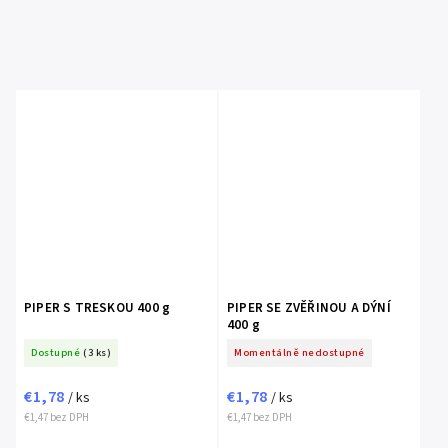
PIPER S TRESKOU 400 g
PIPER SE ZVĚŘINOU A DÝNÍ
400 g
Dostupné
(3 ks)
Momentálně nedostupné
€1,78
€1,78
/ ks
/ ks
€1,47 bez DPH
€1,47 bez DPH