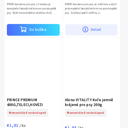
PIPER konzerva pro psy s treskou je
PIPER konzerva pro psy se zvěřinou a dýní
kompletní bezobilné krmivo pro dospělé
je kompletní bezobilné krmivo pro dospělé
psy. Rybí maso dodává skvělou chuť,
psy. Zvýšený podíl zvěřiny a...
vitamíny a...
Do košíka
Detail
PRINCE PREMIUM
Akinu VITALITY Kuře jemně
400G,TELECI,HOVEZI
krájené pro psy 200g
Momentálně nedostupné
Momentálně nedostupné
€1,81
/ ks
€1,84
/ ks