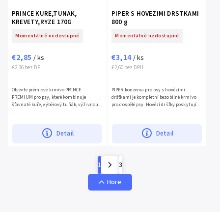
PRINCE KURE,TUNAK,
PIPER S HOVEZIMI DRSTKAMI
KREVETY,RYZE 170G
800 g
Momentálně nedostupné
Momentálně nedostupné
€2,85
€3,14
/ ks
/ ks
€2,36 bez DPH
€2,60 bez DPH
Objevte prémiové krmivo PRINCE
PIPER konzerva pro psy s hovězími
PREMIUM pro psy, které kombinuje
dršťkami je kompletní bezobilné krmivo
šťavnaté kuře, výběrový tuňák, výživnou...
pro dospělé psy. Hovězí dršťky poskytují...
Detail
Detail
1
3
Hore