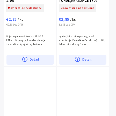
170G
TUNAK,KRAB,RYZE 170G
Momentálně nedostupné
Momentálně nedostupné
€2,85
€2,85
/ ks
/ ks
€2,36 bez DPH
€2,36 bez DPH
Objevte prémiové krmivo PRINCE
Vynikající krmivo pro psy, které
PREMIUM pro psy, které kombinuje
kombinuje šťavnaté kuře, lahodný tuňák,
šťavnaté kuře, výběrový tuňák a
delikátní krab a výživnou...
výživnou...
Detail
Detail