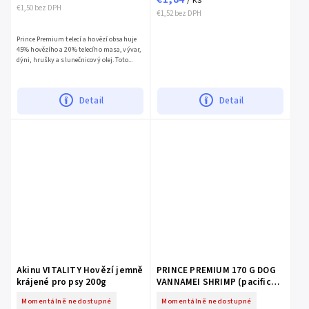
€1,50 bez DPH
€1,52 bez DPH
Prince Premium telecí a hovězí obsahuje
45% hovězího a 20% telecího masa, vývar,
dýni, hrušky a slunečnicový olej. Toto...
Detail
Detail
Akinu VITALITY Hovězí jemně
PRINCE PREMIUM 170 G DOG
krájené pro psy 200g
VANNAMEI SHRIMP (pacific
tunak s ryzi)
Momentálně nedostupné
Momentálně nedostupné