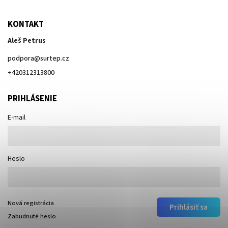
KONTAKT
Aleš Petrus
podpora
@
surtep.cz
+420312313800
PRIHLÁSENIE
E-mail
Heslo
Nová registrácia
Prihlásiť sa
Zabudnuté heslo