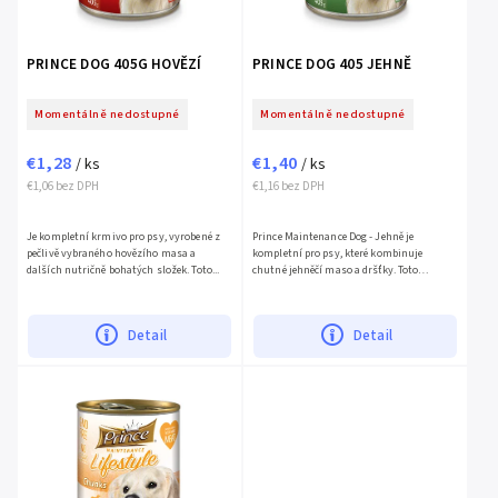
PRINCE DOG 405G HOVĚZÍ
PRINCE DOG 405 JEHNĚ
Momentálně nedostupné
Momentálně nedostupné
€1,28
€1,40
/ ks
/ ks
€1,06 bez DPH
€1,16 bez DPH
Je kompletní krmivo pro psy, vyrobené z
Prince Maintenance Dog - Jehně je
pečlivě vybraného hovězího masa a
kompletní pro psy, které kombinuje
dalších nutričně bohatých složek. Toto...
chutné jehněčí maso a dršťky. Toto
vyvážené krmivo je...
Detail
Detail