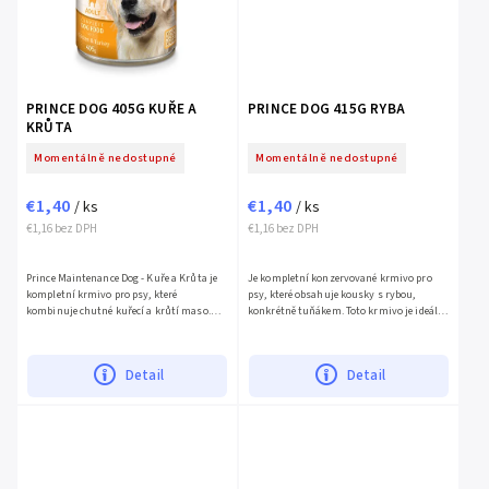
PRINCE DOG 405G KUŘE A
PRINCE DOG 415G RYBA
KRŮTA
Momentálně nedostupné
Momentálně nedostupné
€1,40
€1,40
/ ks
/ ks
€1,16 bez DPH
€1,16 bez DPH
Prince Maintenance Dog - Kuře a Krůta je
Je kompletní konzervované krmivo pro
kompletní krmivo pro psy, které
psy, které obsahuje kousky s rybou,
kombinuje chutné kuřecí a krůtí maso.
konkrétně tuňákem. Toto krmivo je ideální
Toto vyvážené a...
pro psy...
Detail
Detail