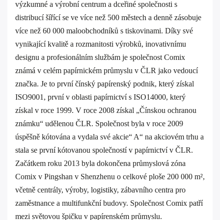
výzkumné a výrobní centrum a dceřiné společnosti s
distribucí šířící se ve více než 500 městech a denně zásobuje
více než 60 000 maloobchodníků s tiskovinami. Díky své
vynikající kvalitě a rozmanitosti výrobků, inovativnímu
designu a profesionálním službám je společnost Comix
známá v celém papírnickém průmyslu v ČLR jako vedoucí
značka. Je to první čínský papírenský podnik, který získal
ISO9001, první v oblasti papírnictví s ISO14000, který
získal v roce 1999. V roce 2008 získal „Čínskou ochranou
známku“ udělenou ČLR. Společnost byla v roce 2009
úspěšně kótována a vydala své akcie“ A“ na akciovém trhu a
stala se první kótovanou společností v papírnictví v ČLR.
Začátkem roku 2013 byla dokončena průmyslová zóna
Comix v Pingshan v Shenzhenu o celkové ploše 200 000 m²,
včetně centrály, výroby, logistiky, zábavního centra pro
zaměstnance a multifunkční budovy. Společnost Comix patří
mezi světovou špičku v papírenském průmyslu.