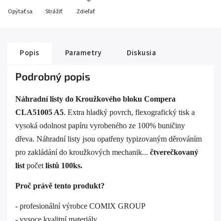
Opýtať sa
Strážiť
Zdieľať
Popis
Parametry
Diskusia
Podrobný popis
Náhradní listy do Kroužkového bloku Compera
CLA51005 A5
. Extra hladký povrch, flexografický tisk a
vysoká odolnost papíru vyrobeného ze 100% buničiny
dřeva. Náhradní listy jsou opatřeny typizovaným děrováním
pro zakládání do kroužkových mechanik...
čtverečkovaný
list
počet
listů 100ks.
Proč právě tento produkt?
- profesionální výrobce COMIX GROUP
- vysoce kvalitní materiály