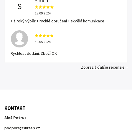
Simča
S
18.09.2024
+ široký výběr + rychlé doručení + skvělá komunikace
30.05.2024
Rychlost dodání. Zboží OK
Zobraziť ďalšie recenzie
KONTAKT
Aleš Petrus
podpora
@
surtep.cz