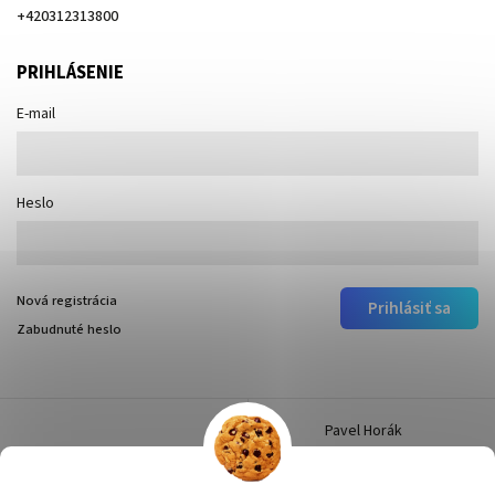
+420312313800
PRIHLÁSENIE
E-mail
Heslo
Nová registrácia
Prihlásiť sa
Zabudnuté heslo
Pavel Horák