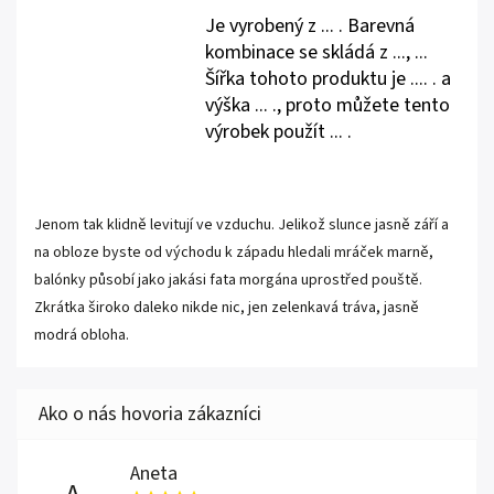
Je vyrobený z ... . Barevná
kombinace se skládá z ..., ...
Šířka tohoto produktu je .... . a
výška ... ., proto můžete tento
výrobek použít ... .
Jenom tak klidně levitují ve vzduchu. Jelikož slunce jasně září a
na obloze byste od východu k západu hledali mráček marně,
balónky působí jako jakási fata morgána uprostřed pouště.
Zkrátka široko daleko nikde nic, jen zelenkavá tráva, jasně
modrá obloha.
Aneta