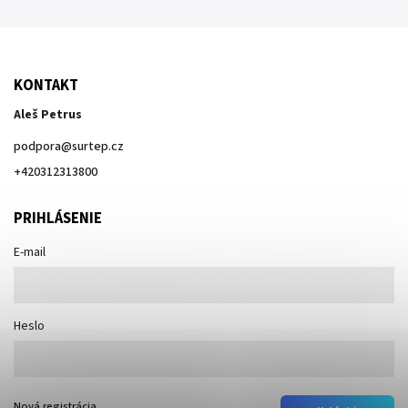
KONTAKT
Aleš Petrus
podpora
@
surtep.cz
+420312313800
PRIHLÁSENIE
E-mail
Heslo
Nová registrácia