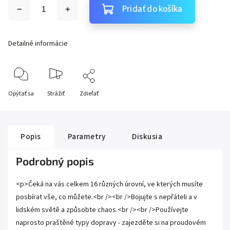
Pridať do košíka
Detailné informácie
Opýtať sa
Strážiť
Zdieľať
Popis
Parametry
Diskusia
Podrobný popis
<p>Čeká na vás celkem 16 různých úrovní, ve kterých musíte
posbírat vše, co můžete.<br /><br />Bojujte s nepřáteli a v
lidském světě a způsobte chaos.<br /><br />Používejte
naprosto praštěné typy dopravy - zajezděte si na proudovém