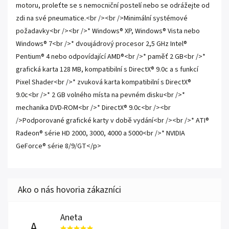
motoru, proleťte se s nemocniční postelí nebo se odrážejte od
zdi na své pneumatice.<br /><br />Minimální systémové
požadavky<br /><br />* Windows® XP, Windows® Vista nebo
Windows® 7<br />* dvoujádrový procesor 2,5 GHz Intel®
Pentium® 4 nebo odpovídající AMD®<br />* paměť 2 GB<br />*
grafická karta 128 MB, kompatibilní s DirectX® 9.0c a s funkcí
Pixel Shader<br />* zvuková karta kompatibilní s DirectX®
9.0c<br />* 2 GB volného místa na pevném disku<br />*
mechanika DVD-ROM<br />* DirectX® 9.0c<br /><br
/>Podporované grafické karty v době vydání<br /><br />* ATI®
Radeon® série HD 2000, 3000, 4000 a 5000<br />* NVIDIA
GeForce® série 8/9/GT</p>
Aneta
A