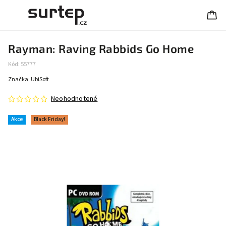
Rayman: Raving Rabbids Go Home
Kód:
55777
Značka:
UbiSoft
Neohodnotené
Akce
Black Friday!