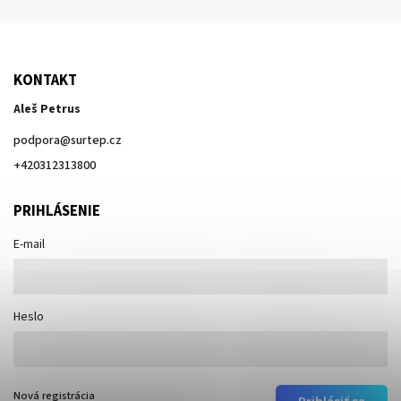
KONTAKT
Aleš Petrus
podpora
@
surtep.cz
+420312313800
PRIHLÁSENIE
E-mail
Heslo
Nová registrácia