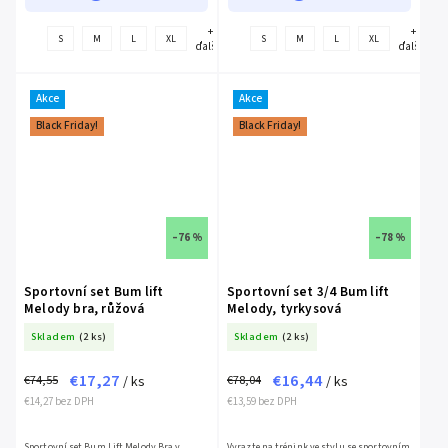
+
+
S
M
L
XL
S
M
L
XL
ďalšie
ďalšie
Akce
Akce
Black Friday!
Black Friday!
–76 %
–78 %
Sportovní set Bum lift
Sportovní set 3/4 Bum lift
Melody bra, růžová
Melody, tyrkysová
Skladem
(2 ks)
Skladem
(2 ks)
€17,27
€16,44
€74,55
€78,04
/ ks
/ ks
€14,27 bez DPH
€13,59 bez DPH
Sportovní set Bum Lift Melody Bra v
Vyrazte na trénink ve stylu se sportovním