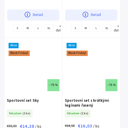
kvalitní...
provedením a síťováním v přední části
podprsenky. Použité kvalitní...
Detail
Detail
+
+
S
M
L
XL
S
M
L
XL
ďalšie
ďalšie
Akce
Akce
Black Friday!
Black Friday!
–75 %
–75 %
Sportovní set Sky
Sportovní set s krátkými
legínami řasený
Skladem
(2 ks)
Skladem
(2 ks)
€16,03
€14,38
€64,58
€59,59
/ ks
/ ks