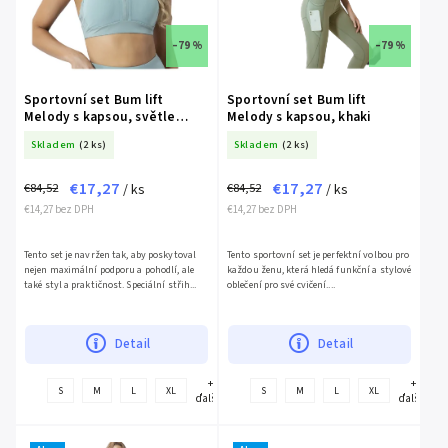
–79 %
–79 %
Sportovní set Bum lift
Sportovní set Bum lift
Melody s kapsou, světle
Melody s kapsou, khaki
zelená
Skladem
(2 ks)
Skladem
(2 ks)
€17,27
€17,27
€84,52
€84,52
/ ks
/ ks
€14,27 bez DPH
€14,27 bez DPH
Tento set je navržen tak, aby poskytoval
Tento sportovní set je perfektní volbou pro
nejen maximální podporu a pohodlí, ale
každou ženu, která hledá funkční a stylové
také styl a praktičnost. Speciální střih...
oblečení pro své cvičení....
Detail
Detail
+
+
S
M
L
XL
S
M
L
XL
ďalšie
ďalšie