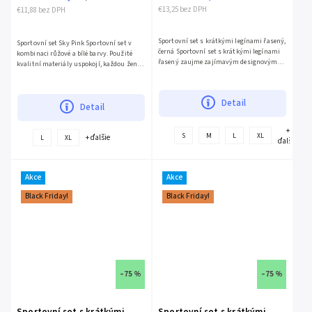
€13,25 bez DPH
€11,88 bez DPH
Sportovní set s krátkými legínami řasený,
Sportovní set Sky Pink Sportovní set v
černá Sportovní set s krátkými legínami
kombinaci růžové a bílé barvy. Použité
řasený zaujme zajímavým designovým
kvalitní materiály uspokojí, každou ženu,
provedením. Použité kvalitní materiály
která klade vysoké nároky na zpracování,
uspokojí, každou...
provedení a...
Detail
Detail
+
S
M
L
XL
+ ďalšie
L
XL
ďalšie
Akce
Akce
Black Friday!
Black Friday!
–75 %
–75 %
Sportovní set s krátkými
Sportovní set s krátkými