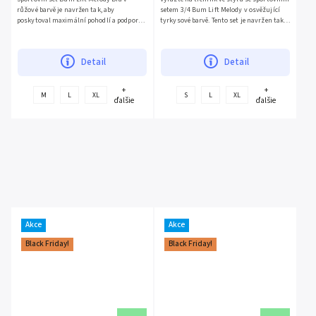
růžové barvě je navržen tak, aby
setem 3/4 Bum Lift Melody v osvěžující
poskytoval maximální pohodlí a podporu
tyrkysové barvě. Tento set je navržen tak,
při jakékoli fyzické...
aby...
Detail
Detail
+
+
M
L
XL
S
L
XL
ďalšie
ďalšie
Akce
Akce
Black Friday!
Black Friday!