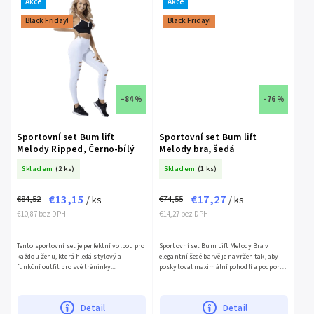
Akce
Akce
Black Friday!
Black Friday!
–84 %
–76 %
Sportovní set Bum lift
Sportovní set Bum lift
Melody Ripped, Černo-bílý
Melody bra, šedá
Skladem
(2 ks)
Skladem
(1 ks)
€13,15
€17,27
€84,52
€74,55
/ ks
/ ks
€10,87 bez DPH
€14,27 bez DPH
Tento sportovní set je perfektní volbou pro
Sportovní set Bum Lift Melody Bra v
každou ženu, která hledá stylový a
elegantní šedé barvě je navržen tak, aby
funkční outfit pro své tréninky....
poskytoval maximální pohodlí a podporu
při...
Detail
Detail