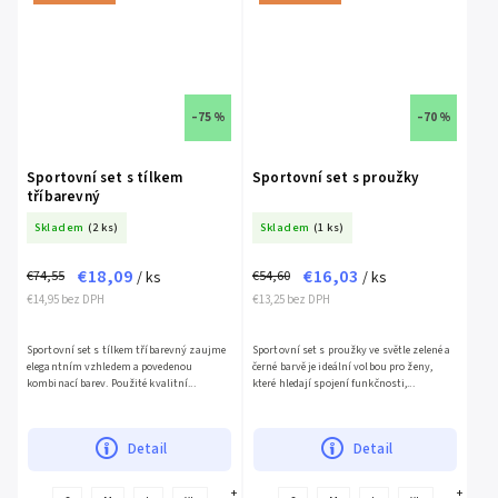
–75 %
–70 %
Sportovní set s tílkem
Sportovní set s proužky
tříbarevný
Skladem
(2 ks)
Skladem
(1 ks)
€18,09
€16,03
€74,55
€54,60
/ ks
/ ks
€14,95 bez DPH
€13,25 bez DPH
Sportovní set s tílkem tříbarevný zaujme
Sportovní set s proužky ve světle zelené a
elegantním vzhledem a povedenou
černé barvě je ideální volbou pro ženy,
kombinací barev. Použité kvalitní...
které hledají spojení funkčnosti,...
Detail
Detail
+
+