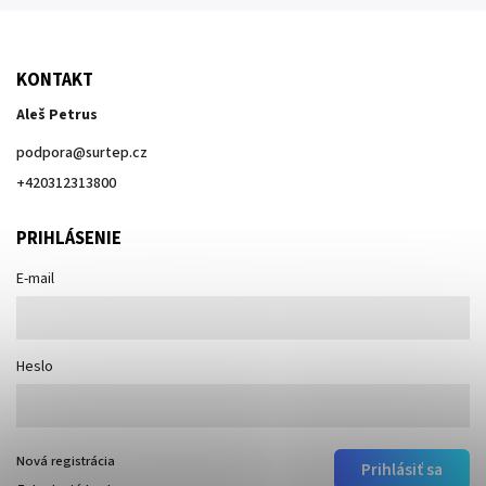
KONTAKT
Aleš Petrus
podpora
@
surtep.cz
+420312313800
PRIHLÁSENIE
E-mail
Heslo
Nová registrácia
Prihlásiť sa