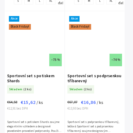
S
M
L
XL
S
M
L
XL
ďalšie
ďalšie
Akce
Akce
Black Friday!
Black Friday!
–75 %
–74 %
Sportovní set s potiskem
Sportovní set s podprsenkou
Shards
tříbarevný
Skladem
(2 ks)
Skladem
(2 ks)
€15,62
€16,86
€64,58
€67,07
/ ks
/ ks
€12,91 bez DPH
€13,93 bez DPH
Sportovní set s potiskem Shards zaujme
Sportovní set s podprsenkou tříbarevný,
elegantním vzhledem a designově
béžová Sportovní set s podprsenkou
povedeném provedení podprsenky. Použité
tříbarevný zaujme designovým