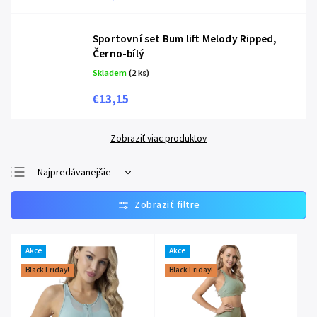
Sportovní set Bum lift Melody Ripped,
Černo-bílý
Skladem
(2 ks)
€13,15
Zobraziť viac produktov
Najpredávanejšie
Najlacnejšie
Najdrahšie
Abecedne
Akce
Akce
Black Friday!
Black Friday!