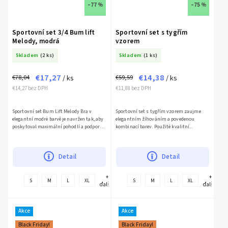
–77 %
–75 %
Sportovní set 3/4 Bum lift
Sportovní set s tygřím
Melody, modrá
vzorem
Skladem
(2 ks)
Skladem
(1 ks)
€17,27
€14,38
€78,04
€59,59
/ ks
/ ks
€14,27 bez DPH
€11,88 bez DPH
Sportovní set Bum Lift Melody Bra v
Sportovní set s tygřím vzorem zaujme
elegantní modré barvě je navržen tak, aby
elegantním žíhováním a povedenou
poskytoval maximální pohodlí a podporu
kombinací barev. Použité kvalitní...
při...
Detail
Detail
+
+
S
M
L
XL
S
M
L
XL
ďalšie
ďalšie
Akce
Akce
Black Friday!
Black Friday!