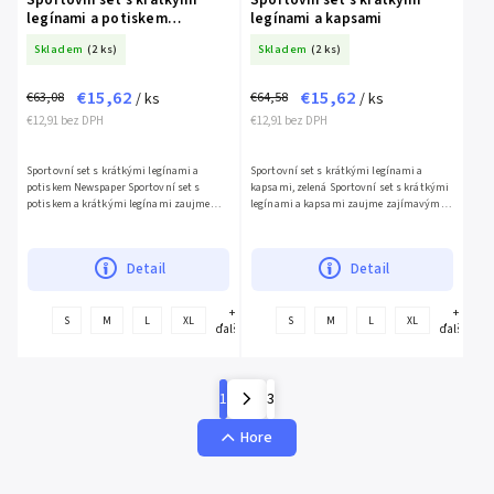
legínami a potiskem
legínami a kapsami
Newspaper
Skladem
(2 ks)
Skladem
(2 ks)
€15,62
€15,62
€63,08
€64,58
/ ks
/ ks
€12,91 bez DPH
€12,91 bez DPH
Sportovní set s krátkými legínami a
Sportovní set s krátkými legínami a
potiskem Newspaper Sportovní set s
kapsami, zelená Sportovní set s krátkými
potiskem a krátkými legínami zaujme
legínami a kapsami zaujme zajímavým
designovým provedením. Použité kvalitní
designovým provedením. Použité kvalitní
materiály uspokojí, každou...
materiály uspokojí,...
Detail
Detail
+
+
S
M
L
XL
S
M
L
XL
ďalšie
ďalšie
1
3
Hore