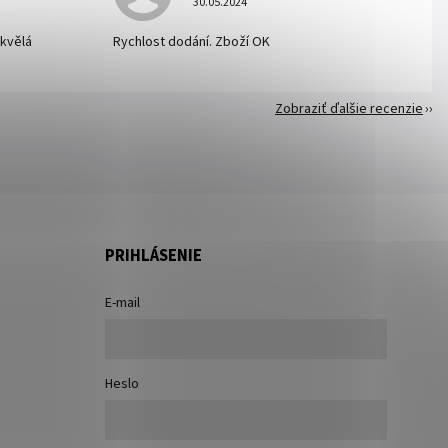
30.05.2024
skvělá
Rychlost dodání. Zboží OK
Zobraziť ďalšie recenzie
PRIHLÁSENIE
E-mail
Heslo