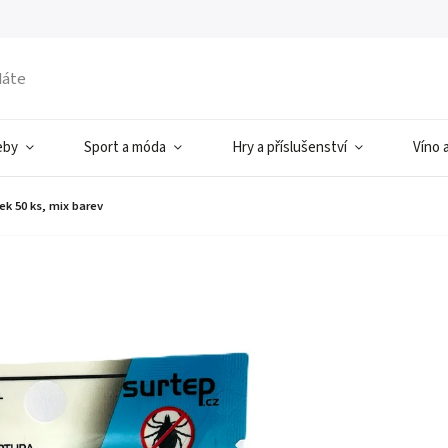
eby
Sport a móda
Hry a příslušenství
Víno 
k 50 ks, mix barev