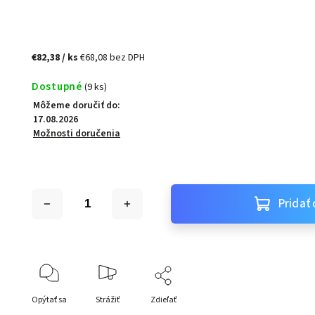
€82,38
/ ks
€68,08 bez DPH
Dostupné
(9 ks)
Môžeme doručiť do:
17.08.2026
Možnosti doručenia
Pridať 
Opýtať sa
Strážiť
Zdieľať