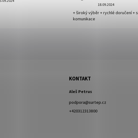
5.09.2024
18.09.2024
+ široký výběr + rychlé doručení + 
komunikace
KONTAKT
Aleš Petrus
podpora
@
surtep.cz
+420312313800