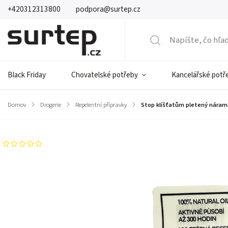
+420312313800
podpora@surtep.cz
Black Friday
Chovatelské potřeby
Kancelářské potř
Domov
/
Drogerie
/
Repelentní přípravky
/
Stop klíšťatům pletený nárame
Neohodnotené