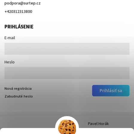
podpora
@
surtep.cz
+420312313800
PRIHLÁSENIE
E-mail
Heslo
Nová registrácia
Prihlásiť sa
Zabudnuté heslo
Pavel Horák