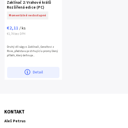
Zaklínač 2: Vrahové králů
Rozšířená edice (PC)
Momentálně nedostupné
€2,11
/ ks
€1,74 bez DPH
Druhý díl ságy o Zaklínači, Geraltovi z
Rivie, představuje strhující a promyšlený
příběh, který definuje...
Detail
KONTAKT
Aleš Petrus