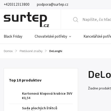
+420312313800
podpora@surtep.cz
Black Friday
Chovatelské potřeby
Kancelářské potř
Domov
/
Predávané značky
/
DeLonghi
DeLo
Top 10 produktov
Žiadne produk
Kartonová klopová krabice 5VV
€0,54
Sada plochých štětců