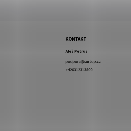
KONTAKT
Aleš Petrus
podpora
@
surtep.cz
+420312313800