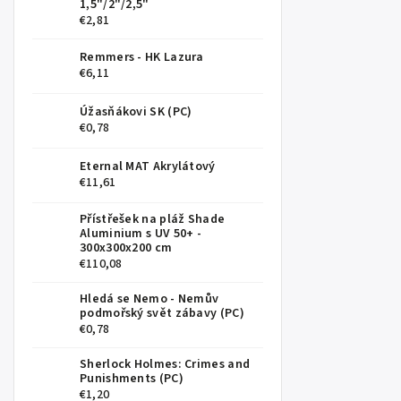
1,5"/2"/2,5"
€2,81
Remmers - HK Lazura
€6,11
Úžasňákovi SK (PC)
€0,78
Eternal MAT Akrylátový
€11,61
Přístřešek na pláž Shade
Aluminium s UV 50+ -
300x300x200 cm
€110,08
Hledá se Nemo - Nemův
podmořský svět zábavy (PC)
€0,78
Sherlock Holmes: Crimes and
Punishments (PC)
€1,20