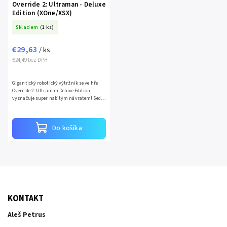
Override 2: Ultraman - Deluxe
Edition (XOne/XSX)
Skladem
(1 ks)
€29,63
/ ks
€24,49 bez DPH
Gigantický robotický výtržník se ve hře
Override 2: Ultraman Deluxe Edition
vyznačuje super nabitým návratem! Sedm
let poté, co byly vykořeněné xenotypy, které
napadli Zemi,...
Do košíka
KONTAKT
Aleš Petrus