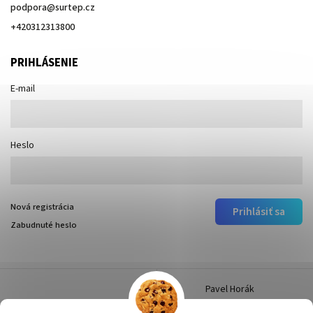
podpora
@
surtep.cz
+420312313800
PRIHLÁSENIE
E-mail
Heslo
Nová registrácia
Prihlásiť sa
Zabudnuté heslo
Pavel Horák