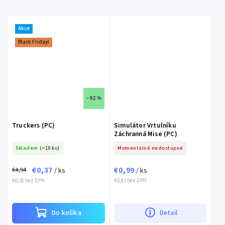
Akce
Black Friday!
–92 %
Truckers (PC)
Simulátor Vrtulníku
Záchranná Mise (PC)
Skladem
(>10 ks)
Momentálně nedostupné
€0,37
€0,99
€4,94
/ ks
/ ks
€0,31 bez DPH
€0,82 bez DPH
Do košíka
Detail