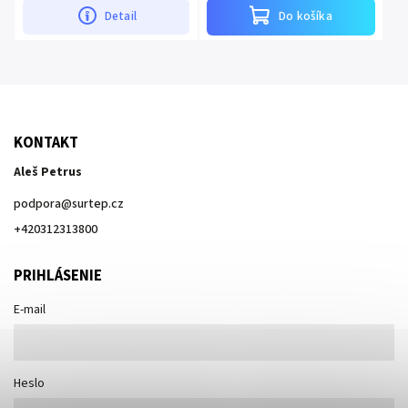
Do košíka
Detail
KONTAKT
Aleš Petrus
podpora
@
surtep.cz
+420312313800
PRIHLÁSENIE
E-mail
Heslo