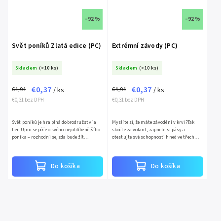
–92 %
–92 %
Svět poníků Zlatá edice (PC)
Extrémní závody (PC)
Skladem
(>10 ks)
Skladem
(>10 ks)
€0,37
€0,37
€4,94
€4,94
/ ks
/ ks
€0,31 bez DPH
€0,31 bez DPH
Svět poníků je hra plná dobrodružství a
Myslíte si, že máte závodění v krvi?Tak
her. Ujmi se péče o svého nejoblíbenějšího
skočte za volant, zapnete si pásy a
poníka – rozhodni se, zda bude žít
otestujte své schopnosti hned ve třech
pokojným životem na farmě se svou
jedinečných závodních hrách.Mad Rally
rodinou, nebo se postarej...
vás zavede na všechny...
Do košíka
Do košíka