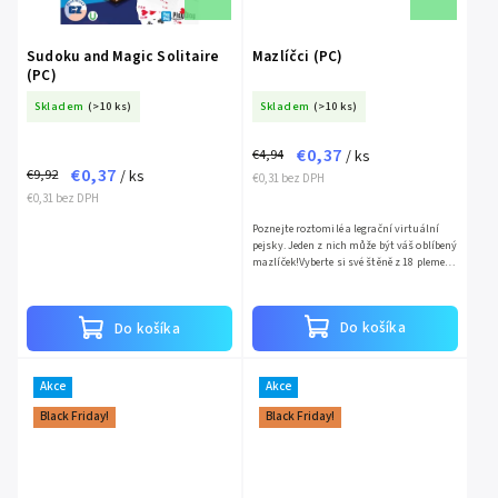
Sudoku and Magic Solitaire
Mazlíčci (PC)
(PC)
Skladem
(>10 ks)
Skladem
(>10 ks)
€0,37
€4,94
/ ks
€0,37
€9,92
/ ks
€0,31 bez DPH
€0,31 bez DPH
Poznejte roztomilé a legrační virtuální
pejsky. Jeden z nich může být váš oblíbený
mazlíček!Vyberte si své štěně z 18 plemen,
z nichž každé má jiný vzhled, povahu i
předpoklady....
Do košíka
Do košíka
Akce
Akce
Black Friday!
Black Friday!