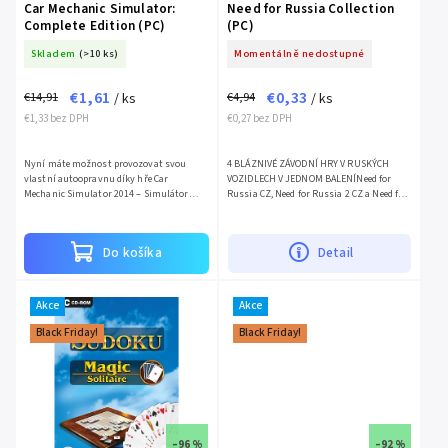
Car Mechanic Simulator:
Need for Russia Collection
Complete Edition (PC)
(PC)
Skladem
(>10 ks)
Momentálně nedostupné
€1,61
€0,33
€14,91
€4,94
/ ks
/ ks
€1,33 bez DPH
€0,27 bez DPH
Nyní máte možnost provozovat svou
4 BLÁZNIVÉ ZÁVODNÍ HRY V RUSKÝCH
vlastní autoopravnu díky hře Car
VOZIDLECH V JEDNOM BALENÍNeed for
Mechanic Simulator 2014 – Simulátor
Russia CZ, Need for Russia 2 CZ a Need for
automechanika od společnosti PlayWay.
Russia 3 CZNeed for Russia je kolekce
Hra Car Mechanic Simulator 2014 –...
třech bláznivých závodních...
Do košíka
Detail
Akce
Akce
Black Friday!
Black Friday!
–96 %
–92 %