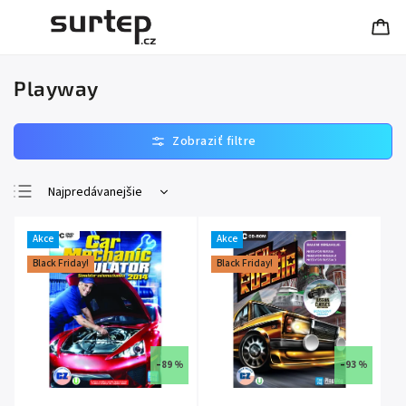
Playway
Najpredávanejšie
Najlacnejšie
Akce
Akce
Najdrahšie
Black Friday!
Black Friday!
Abecedne
–89 %
–93 %