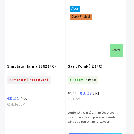
Akce
Black Friday!
–92 %
Simulator farmy 1962 (PC)
Svět Poníků 2 (PC)
Momentálně nedostupné
Skladem
(>10 ks)
€0,37
€4,94
/ ks
€0,51
/ ks
€0,31 bez DPH
€0,42 bez DPH
Ve hře Svět poníků 2 si můžeš vytvořit
vlastního snového poníka od samého
základu a pomoci mu s rozvojem
charakteru,...