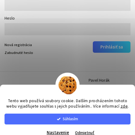
Heslo
Nová registrácia
Prihlásiť sa
Zabudnuté heslo
Pavel Horák
Tento web používá soubory cookie. Dalším procházením tohoto
webu vyjadřujete souhlas s jejich používáním.. Více informací
zde
.
Súhlasím
Copyright 2026
Surtep
. Všetky práva vyhradené.
Upraviť nastavenie cookies
Nastavenie
Odmietnuť
Vytvořil
Shoptet
| Design
Shoptak.cz