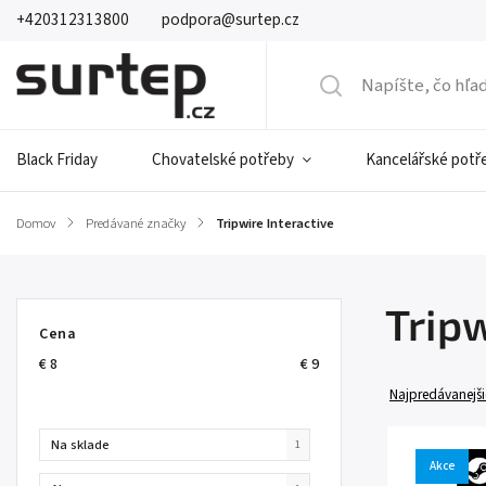
+420312313800
podpora@surtep.cz
Black Friday
Chovatelské potřeby
Kancelářské potř
Domov
/
Predávané značky
/
Tripwire Interactive
Tripw
Cena
€
8
€
9
Najpredávanejši
Na sklade
1
Akce