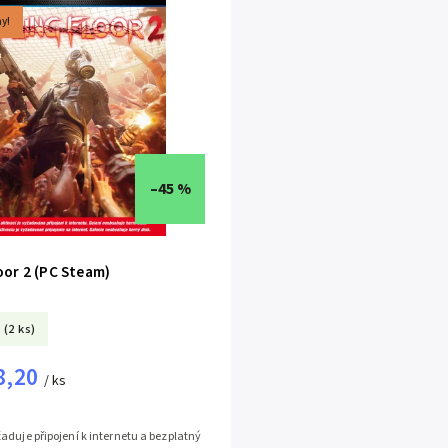
ay!
–45 %
loor 2 (PC Steam)
(2 ks)
8,20
/ ks
aduje připojení k internetu a bezplatný