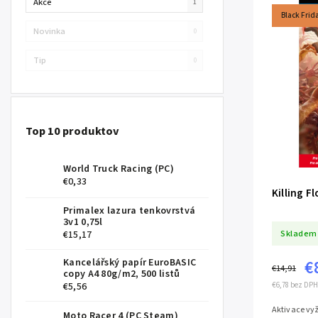
Akce
1
Black Frid
Novinka
0
Tip
0
Top 10 produktov
World Truck Racing (PC)
€0,33
Killing F
Primalex lazura tenkovrstvá
3v1 0,75l
Skladem
€15,17
Kancelářský papír EuroBASIC
€
€14,91
copy A4 80g/m2, 500 listů
€6,78 bez DPH
€5,56
Aktivace vyž
Moto Racer 4 (PC Steam)