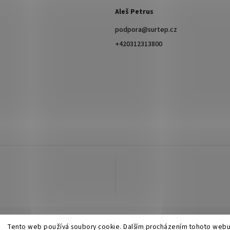
Aleš Petrus
podpora
@
surtep.cz
+420312313800
Tento web používá soubory cookie. Dalším procházením tohoto webu