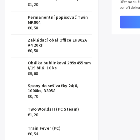
účet na služb
€1,20
ponoří do ko
experiment 
Permanentní popisovač Twin
MK804
€0,58
Zakládací obal Office EH302A
A4 20ks
€0,58
Obálka bublinková 295x455mm
I/19 bílá, 10 ks
€9,68
Spony do sešívačky 24/6,
1000ks, B3058
€0,70
Two Worlds II (PC Steam)
€1,20
Train Fever (PC)
€0,54