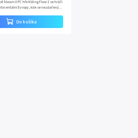
ě Steam.V PC hře Killing Floor 2 se hráči
ntinentální Evropy, kde se nezdařený
vymknul...
Do košíka