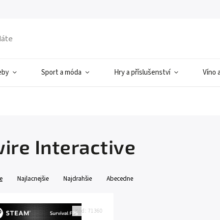
eby
Sport a móda
Hry a příslušenství
Víno 
ire Interactive
e
Najlacnejšie
Najdrahšie
Abecedne
Kód:
71360