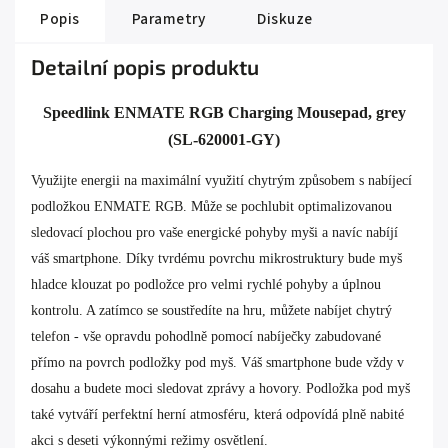
Popis
Parametry
Diskuze
Detailní popis produktu
Speedlink ENMATE RGB Charging Mousepad, grey
(SL-620001-GY)
Využijte energii na maximální využití chytrým způsobem s nabíjecí
podložkou ENMATE RGB. Může se pochlubit optimalizovanou
sledovací plochou pro vaše energické pohyby myši a navíc nabíjí
váš smartphone. Díky tvrdému povrchu mikrostruktury bude myš
hladce klouzat po podložce pro velmi rychlé pohyby a úplnou
kontrolu. A zatímco se soustředíte na hru, můžete nabíjet chytrý
telefon - vše opravdu pohodlně pomocí nabíječky zabudované
přímo na povrch podložky pod myš. Váš smartphone bude vždy v
dosahu a budete moci sledovat zprávy a hovory. Podložka pod myš
také vytváří perfektní herní atmosféru, která odpovídá plně nabité
akci s deseti výkonnými režimy osvětlení.