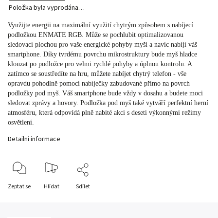
Položka byla vyprodána…
Využijte energii na maximální využití chytrým způsobem s nabíjecí
podložkou ENMATE RGB. Může se pochlubit optimalizovanou
sledovací plochou pro vaše energické pohyby myši a navíc nabíjí váš
smartphone. Díky tvrdému povrchu mikrostruktury bude myš hladce
klouzat po podložce pro velmi rychlé pohyby a úplnou kontrolu. A
zatímco se soustředíte na hru, můžete nabíjet chytrý telefon - vše
opravdu pohodlně pomocí nabíječky zabudované přímo na povrch
podložky pod myš. Váš smartphone bude vždy v dosahu a budete moci
sledovat zprávy a hovory. Podložka pod myš také vytváří perfektní herní
atmosféru, která odpovídá plně nabité akci s deseti výkonnými režimy
osvětlení.
Detailní informace
Zeptat se
Hlídat
Sdílet