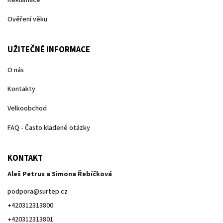
Reklamace
Ověření věku
UŽITEČNÉ INFORMACE
O nás
Kontakty
Velkoobchod
FAQ - Často kladené otázky
KONTAKT
Aleš Petrus a Simona Řebíčková
podpora
@
surtep.cz
+420312313800
+420312313801