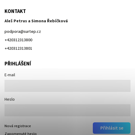
KONTAKT
Aleš Petrus a Simona Řebíčková
podpora
@
surtep.cz
+420312313800
+420312313801
PŘIHLÁŠENÍ
E-mail
Heslo
Nová registrace
Přihlásit se
Zapomenuté heslo