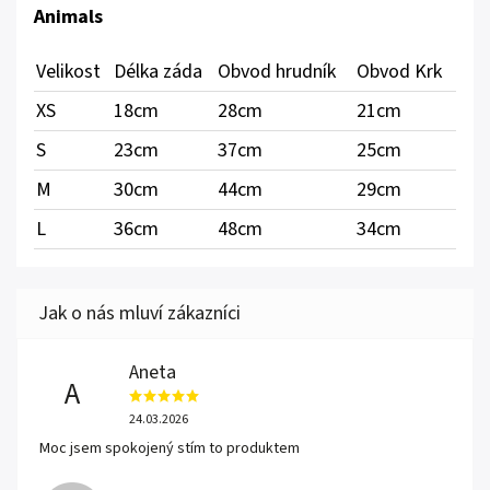
Animals
Velikost
Délka záda
Obvod hrudník
Obvod Krk
XS
18cm
28cm
21cm
S
23cm
37cm
25cm
M
30cm
44cm
29cm
L
36cm
48cm
34cm
Aneta
A
24.03.2026
Moc jsem spokojený stím to produktem