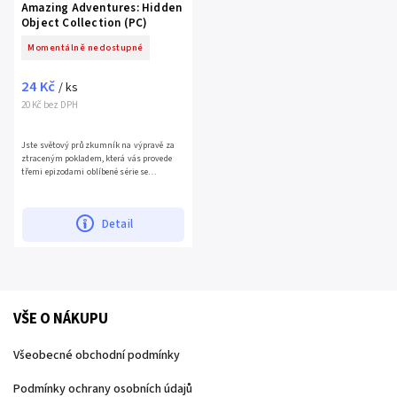
Amazing Adventures: Hidden
Object Collection (PC)
Momentálně nedostupné
24 Kč
/ ks
20 Kč bez DPH
Jste světový průzkumník na výpravě za
ztraceným pokladem, která vás provede
třemi epizodami oblíbené série se
skrytými předměty od studia PopCap.
Procestujte Egypt, Karibské...
Detail
VŠE O NÁKUPU
Všeobecné obchodní podmínky
Podmínky ochrany osobních údajů