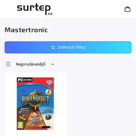
Mastertronic
Nejprodávanější
Nejlevnější
Nejdražší
Abecedně