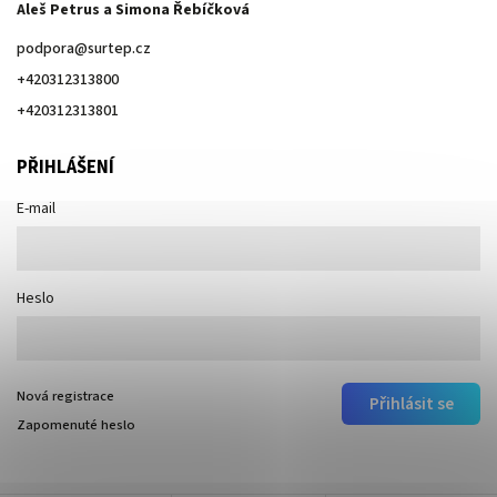
Aleš Petrus a Simona Řebíčková
podpora
@
surtep.cz
+420312313800
+420312313801
PŘIHLÁŠENÍ
E-mail
Heslo
Nová registrace
Přihlásit se
Zapomenuté heslo