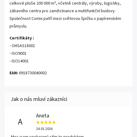
celkové ploše 200 000 m², včetně centrály, výroby, logistiky,
zábavního centra pro zaměstnance a multifunkční budovy.
Společnost Comix patří mezi světovou špičku v papírenském
průmyslu.
Certifikáty :
- OHSAS18001
- ISO9001
- ISO14001
EAN:
6918730040002
Aneta
A
24.03.2026