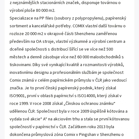
z nejznámějších stacionárních značek, disponuje továrnou o
výrobní ploše 80 000 m2.
Specializace na PP files (soubory z polypropylenu), papírenský
sortiment a kancelářské potřeby. COMIX vlastní další továrnu o
rozloze 20 000 m2 v okrajové části Shenzhenu zaměřenou
především na OA stroje, vlastní výzkumné a výrobní centrum a
dceřiné společnosti s distribucí šířící se ve více než 500
městech a denně zásobuje více než 60 000 maloobchodníků s
tiskovinami. Díky své vynikající kvalitě a rozmanitosti výrobků,
inovativnímu designu a profesionálním službám je společnost
Comix známá v celém papírnickém průmyslu v ČLR jako vedoucí
značka. Je to první čínský papírenský podnik, který získal
ISO9001, první v oblasti papírnictví s ISO14000, který získal v
roce 1999. V roce 2008 získal „Čínskou ochranou známku“
udělenou ČLR. Společnost byla v roce 2009 úspěšně kótována a
vydala své akcie“ A“ na akciovém trhu a stala se první kótovanou
společností v papírnictví v ČLR. Začátkem roku 2013 byla
dokončena průmyslová zóna Comix v Pingshan v Shenzhenu o