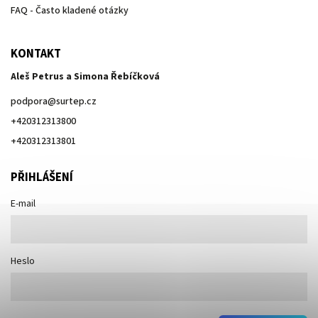
FAQ - Často kladené otázky
KONTAKT
Aleš Petrus a Simona Řebíčková
podpora
@
surtep.cz
+420312313800
+420312313801
PŘIHLÁŠENÍ
E-mail
Heslo