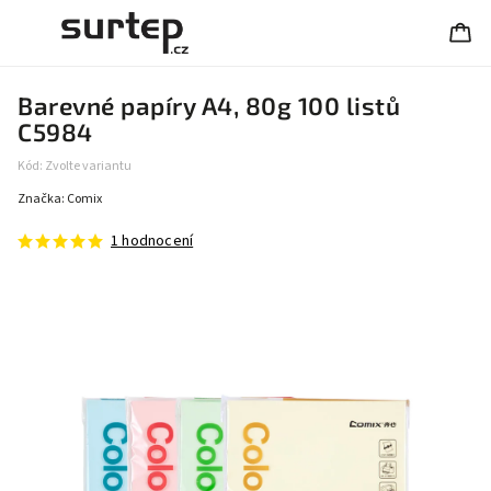
Barevné papíry A4, 80g 100 listů
C5984
Kód:
Zvolte variantu
Značka:
Comix
1 hodnocení