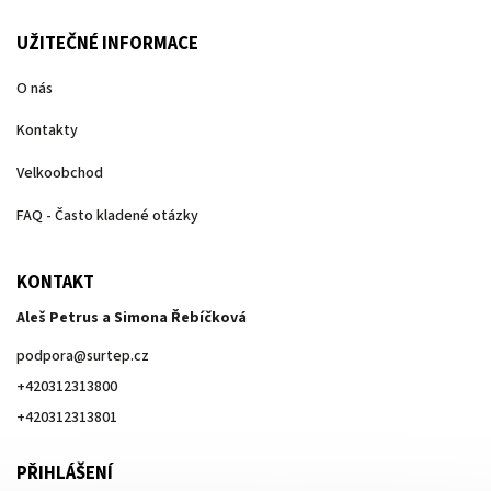
UŽITEČNÉ INFORMACE
O nás
Kontakty
Velkoobchod
FAQ - Často kladené otázky
KONTAKT
Aleš Petrus a Simona Řebíčková
podpora
@
surtep.cz
+420312313800
+420312313801
PŘIHLÁŠENÍ