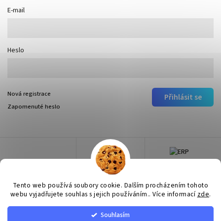
E-mail
Heslo
Nová registrace
Přihlásit se
Zapomenuté heslo
Tento web používá soubory cookie. Dalším procházením tohoto
webu vyjadřujete souhlas s jejich používáním.. Více informací
zde
.
Souhlasím
Copyright 2026
Surtep
. Všechna práva vyhrazena.