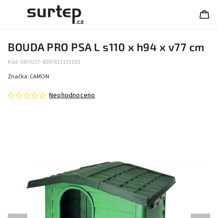
BOUDA PRO PSA L s110 x h94 x v77 cm
Kód:
5430157-8007633191053
Značka:
CAMON
Neohodnoceno