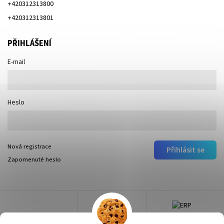
+420312313800
+420312313801
PŘIHLÁŠENÍ
E-mail
Heslo
Nová registrace
Přihlásit se
Zapomenuté heslo