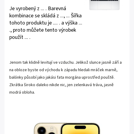
Je vyrobený z ... . Barevná
kombinace se skládá z ..., ... Šířka
tohoto produktu je .... . a výška ...
., proto můžete tento výrobek
použít ... .
Jenom tak klidně levitují ve vzduchu. Jelikož slunce jasně září a
na obloze byste od východu k západu hledali mráček marně,
balónky působí jako jakási fata morgána uprostřed pouště.
Zkrátka široko daleko nikde nic, jen zelenkavá tráva, jasně
modrá obloha.