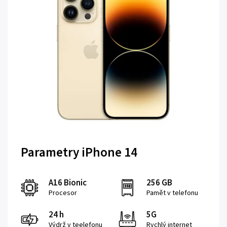
Parametry iPhone 14
A16 Bionic
256 GB
Procesor
Pamět v telefonu
24 h
5G
Výdrž v teelefonu
Rychlý internet