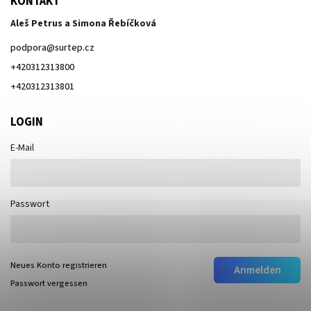
KONTAKT
Aleš Petrus a Simona Řebíčková
podpora
@
surtep.cz
+420312313800
+420312313801
LOGIN
E-Mail
Passwort
Neues Konto registrieren
Anmelden
Passwort vergessen