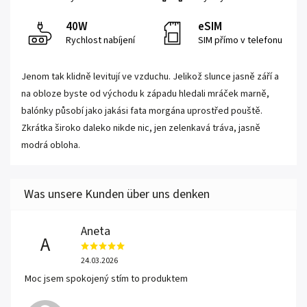
40W
eSIM
Rychlost nabíjení
SIM přímo v telefonu
Jenom tak klidně levitují ve vzduchu. Jelikož slunce jasně září a
na obloze byste od východu k západu hledali mráček marně,
balónky působí jako jakási fata morgána uprostřed pouště.
Zkrátka široko daleko nikde nic, jen zelenkavá tráva, jasně
modrá obloha.
Aneta
A
24.03.2026
Moc jsem spokojený stím to produktem