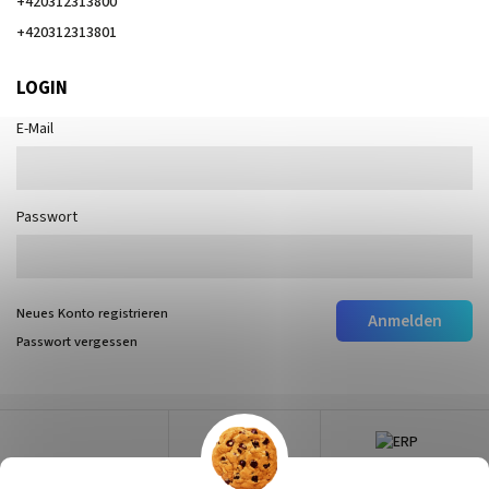
+420312313800
+420312313801
LOGIN
E-Mail
Passwort
Neues Konto registrieren
Anmelden
Passwort vergessen