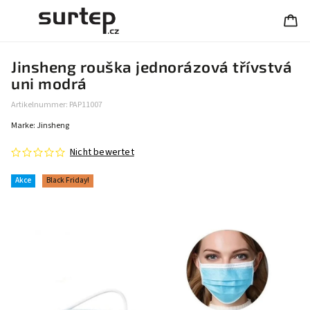
Jinsheng rouška jednorázová třívstvá
uni modrá
Artikelnummer:
PAP11007
Marke:
Jinsheng
Nicht bewertet
Akce
Black Friday!