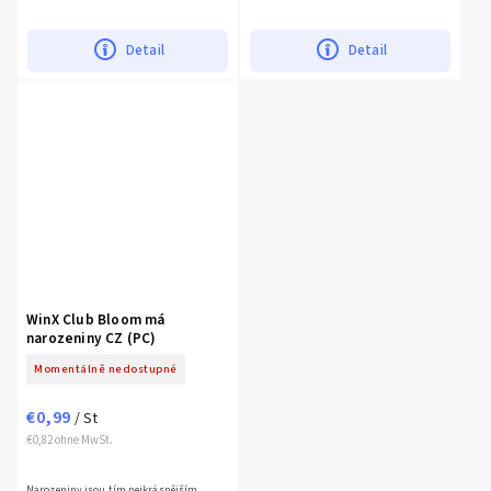
už nabyté znalosti podle toho, jakou
Stelle a Layle nezvyklý domácí úkol –
úrověň obtížnosti si...
seznámit se s pozemskou...
Detail
Detail
WinX Club Bloom má
narozeniny CZ (PC)
Momentálně nedostupné
€0,99
/ St
€0,82 ohne MwSt.
Narozeniny jsou tím nejkrásnějším