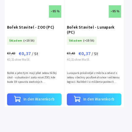
–95 %
–95 %
Bořek Stavitel - ZOO (PC)
Bořek Stavitel - Lunapark
(PC)
Skladem
(>10 St)
Skladem
(>10 St)
€0,37
€0,37
€7,43
€7,43
/ St
/ St
€0,31 ohne MwSt.
€0,31 ohne MwSt.
Bořek a jeho tým mají před sebou těžký
Lunapark právě odjel z města a odvezl s
úkol - vybudování zcela nové ZOO, kde
sebou všechny pouťové atrakce i veškerou
bude žít spousta exotických
legraci. Naštěstí si můžeme postevit
zvířátek.Potřebují vaši pomoc! Čeká tu na
vlastní pouť! Naučíš se počítat,
vás spousta práce, budete...
rozeznávat barvy, vzory a...
In den Warenkorb
In den Warenkorb