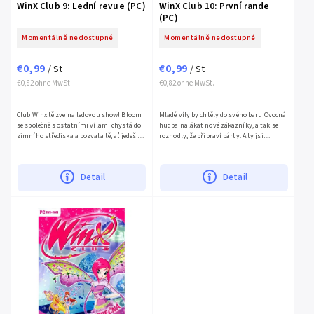
WinX Club 9: Lední revue (PC)
WinX Club 10: První rande
(PC)
Momentálně nedostupné
Momentálně nedostupné
€0,99
€0,99
/ St
/ St
€0,82 ohne MwSt.
€0,82 ohne MwSt.
Club Winx tě zve na ledovou show! Bloom
Mladé víly by chtěly do svého baru Ovocná
se společně s ostatními vílami chystá do
hudba nalákat nové zákazníky, a tak se
zimního střediska a pozvala tě, ať jedeš s
rozhodly, že připraví párty. A ty jsi
nimi. V této hře máš možnost proměnit
samozřejmě zvaná taky! Ovšem to celé je
svůj sen ve...
pouze zastiňovací...
Detail
Detail