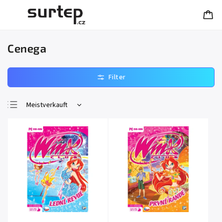
Cenega
Meistverkauft
Günstigste
Teuerste
Alphabetisch