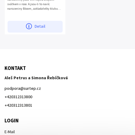
svátkem v roce. A jsou-li to navíc
narozeniny Bloom, zakladatelky klubu
Winx, pak její kamarádky samozřejmě
udělají vše pro to, aby oslava byla...
Detail
KONTAKT
Aleš Petrus a Simona Řebíčková
podpora
@
surtep.cz
+420312313800
+420312313801
LOGIN
E-Mail