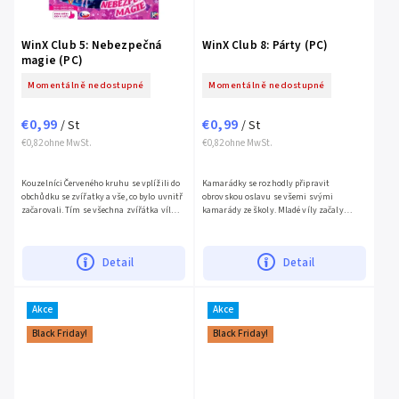
WinX Club 5: Nebezpečná
WinX Club 8: Párty (PC)
magie (PC)
Momentálně nedostupné
Momentálně nedostupné
€0,99
€0,99
/ St
/ St
€0,82 ohne MwSt.
€0,82 ohne MwSt.
Kouzelníci Červeného kruhu se vplížili do
Kamarádky se rozhodly připravit
obchůdku se zvířatky a vše, co bylo uvnitř
obrovskou oslavu se všemi svými
začarovali. Tím se všechna zvířátka víl
kamarády ze školy. Mladé víly začaly
proměnila v monstra! Vyprav se do
našeně oslavu organizovat. Ale jak se dalo
obchdou co...
čekat, když je spousta práce,...
Detail
Detail
Akce
Akce
Black Friday!
Black Friday!