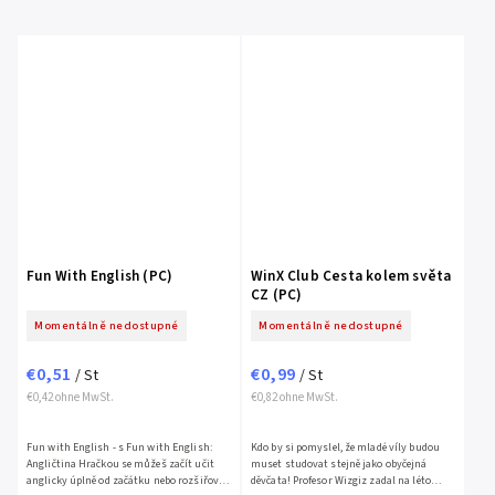
Fun With English (PC)
WinX Club Cesta kolem světa
CZ (PC)
Momentálně nedostupné
Momentálně nedostupné
€0,51
€0,99
/ St
/ St
€0,42 ohne MwSt.
€0,82 ohne MwSt.
Fun with English - s Fun with English:
Kdo by si pomyslel, že mladé víly budou
Angličtina Hračkou se můžeš začít učit
muset studovat stejně jako obyčejná
anglicky úplně od začátku nebo rozšiřovat
děvčata! Profesor Wizgiz zadal na léto