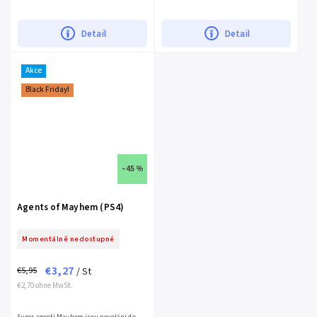
of Duty nebo Medal of Honor. A přiznejme,
známými z prvního dílu, tedy s Ninou
že z hlediska...
Kalenkowovou a...
Detail
Detail
Akce
Black Friday!
–45 %
Agents of Mayhem (PS4)
Momentálně nedostupné
€3,27
€5,95
/ St
€2,70 ohne MwSt.