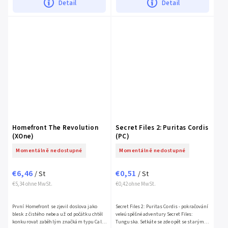
Detail
Detail
Homefront The Revolution
Secret Files 2: Puritas Cordis
(XOne)
(PC)
Momentálně nedostupné
Momentálně nedostupné
€6,46
€0,51
/ St
/ St
€5,34 ohne MwSt.
€0,42 ohne MwSt.
První Homefront se zjevil doslova jako
Secret Files 2: Puritas Cordis - pokračování
blesk z čistého nebe a už od počátku chtěl
veleúspěšné adventury Secret Files:
konkurovat zaběhlým značkám typu Call
Tunguska. Setkáte se zde opět se starými