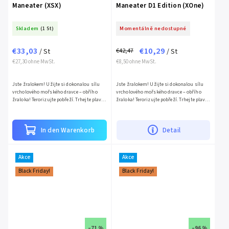
Maneater (XSX)
Maneater D1 Edition (XOne)
Skladem
(1 St)
Momentálně nedostupné
€33,03
€10,29
€42,47
/ St
/ St
€27,30 ohne MwSt.
€8,50 ohne MwSt.
Jste žralokem! Užijte si dokonalou sílu
Jste žralokem! Užijte si dokonalou sílu
vrcholového mořského dravce – obřího
vrcholového mořského dravce – obřího
žraloka! Terorizujte pobřeží. Trhejte plavce
žraloka! Terorizujte pobřeží. Trhejte plavce
a potápěče na kusy a ukažte lidem, co je to
a potápěče na kusy a ukažte lidem, co je to
strach....
strach....
In den Warenkorb
Detail
Akce
Akce
Black Friday!
Black Friday!
–71 %
–96 %