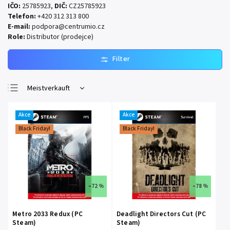
IČO:
25785923,
DIČ:
CZ25785923
Telefon:
+420 312 313 800
E-mail:
podpora@centrumio.cz
Role:
Distributor (prodejce)
Meistverkauft
Günstigste
Akce
Akce
Teuerste
Black Friday!
Black Friday!
Alphabetisch
–72 %
–78 %
Metro 2033 Redux (PC
Deadlight Directors Cut (PC
Steam)
Steam)