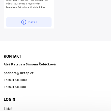
Super agenti Mayhem jsou povoláni do
města Soul a vede je mysteriózní
Prsephone Brimstone.Ministr doktor
Babylon a jeho ďábelští...
Detail
KONTAKT
Aleš Petrus a Simona Řebíčková
podpora
@
surtep.cz
+420312313800
+420312313801
LOGIN
E-Mail