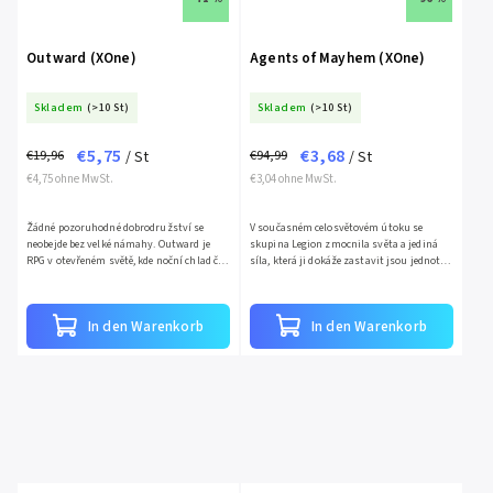
Outward (XOne)
Agents of Mayhem (XOne)
Skladem
(>10 St)
Skladem
(>10 St)
€5,75
€3,68
€19,96
€94,99
/ St
/ St
€4,75 ohne MwSt.
€3,04 ohne MwSt.
Žádné pozoruhodné dobrodružství se
V současném celosvětovém útoku se
neobejde bez velké námahy. Outward je
skupina Legion zmocnila světa a jediná
RPG v otevřeném světě, kde noční chlad či
síla, která ji dokáže zastavit jsou jednotky
infikované zranění dokáže být stejně
Mayhem.Super agenti Mayhem jsou
nebezpečné jako dravec,...
povoláni do města Soul a...
In den Warenkorb
In den Warenkorb