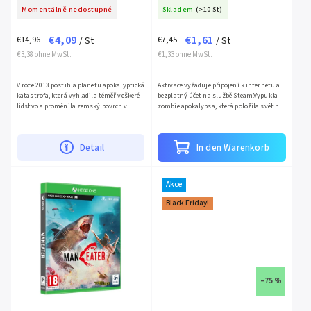
Momentálně nedostupné
Skladem
(>10 St)
€4,09
€1,61
€14,96
€7,45
/ St
/ St
€3,38 ohne MwSt.
€1,33 ohne MwSt.
V roce 2013 postihla planetu apokalyptická
Aktivace vyžaduje připojení k internetu a
katastrofa, která vyhladila téměř veškeré
bezplatný účet na službě Steam.Vypukla
lidstvo a proměnila zemský povrch v
zombie apokalypsa, která položila svět na
jedovatou pustinu. V hlubinách
kolena. Od teď záleží pouze na přežití, při
moskevského podzemí se...
tom jak se...
Detail
In den Warenkorb
Akce
Black Friday!
–75 %