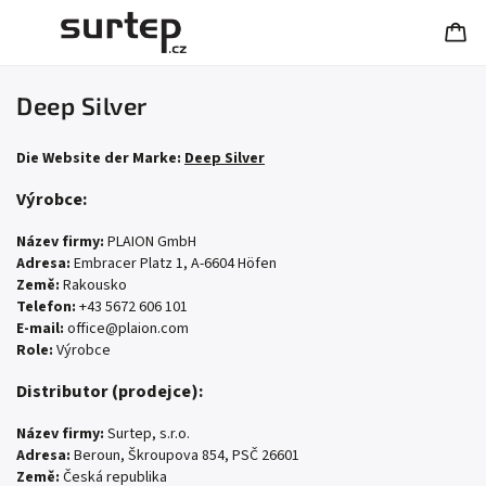
Deep Silver
Die Website der Marke:
Deep Silver
Výrobce:
Název firmy:
PLAION GmbH
Adresa:
Embracer Platz 1, A-6604 Höfen
Země:
Rakousko
Telefon:
+43 5672 606 101
E-mail:
office@plaion.com
Role:
Výrobce
Distributor (prodejce):
Název firmy:
Surtep, s.r.o.
Adresa:
Beroun, Škroupova 854, PSČ 26601
Země:
Česká republika