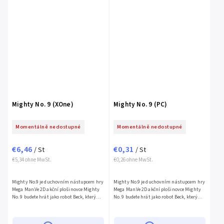
Mighty No. 9 (XOne)
Mighty No. 9 (PC)
Momentálně nedostupné
Momentálně nedostupné
€6,46
€0,31
/ St
/ St
€5,34 ohne MwSt.
€0,26 ohne MwSt.
Mighty No.9 je duchovním nástupcem hry
Mighty No.9 je duchovním nástupcem hry
Mega Man.Ve 2D akční plošinovce Mighty
Mega Man.Ve 2D akční plošinovce Mighty
No. 9 budete hrát jako robot Beck, který
No. 9 budete hrát jako robot Beck, který
jako jediný není infikován tajemným
jako jediný není infikován tajemným
počítačovým virem,...
počítačovým virem,...