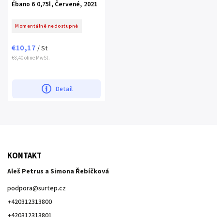
Ébano 6 0,75l, Červené, 2021
Momentálně nedostupné
€10,17
/ St
€8,40 ohne MwSt.
Detail
KONTAKT
Aleš Petrus a Simona Řebíčková
podpora
@
surtep.cz
+420312313800
+420312313801