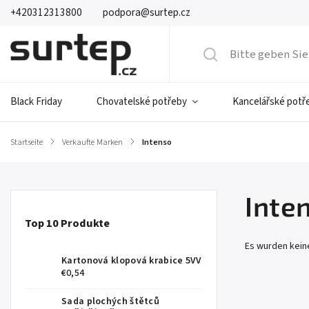
+420312313800
podpora@surtep.cz
Black Friday
Chovatelské potřeby
Kancelářské potř
Startseite
/
Verkaufte Marken
/
Intenso
Inte
Top 10 Produkte
Es wurden kei
Kartonová klopová krabice 5VV
€0,54
Sada plochých štětců