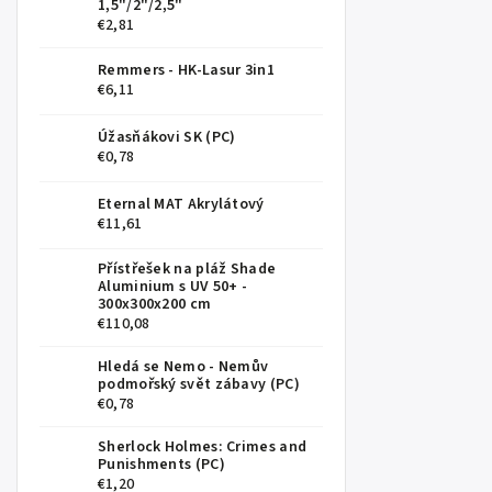
1,5"/2"/2,5"
€2,81
Remmers - HK-Lasur 3in1
€6,11
Úžasňákovi SK (PC)
€0,78
Eternal MAT Akrylátový
€11,61
Přístřešek na pláž Shade
Aluminium s UV 50+ -
300x300x200 cm
€110,08
Hledá se Nemo - Nemův
podmořský svět zábavy (PC)
€0,78
Sherlock Holmes: Crimes and
Punishments (PC)
€1,20