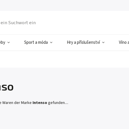
eby
Sport a móda
Hry a příslušenství
Víno 
nso
ne Waren der Marke
Intenso
gefunden....