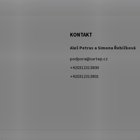
KONTAKT
Aleš Petrus a Simona Řebíčková
podpora
@
surtep.cz
+420312313800
+420312313801