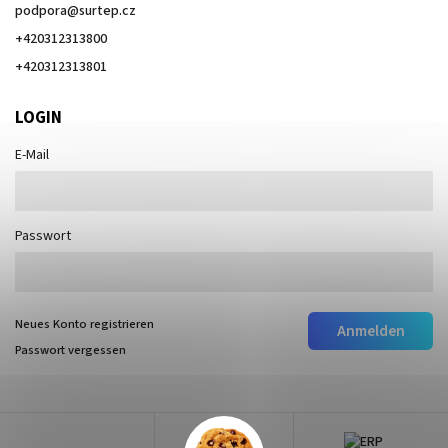
podpora
@
surtep.cz
+420312313800
+420312313801
LOGIN
E-Mail
Passwort
Neues Konto registrieren
Anmelden
Passwort vergessen