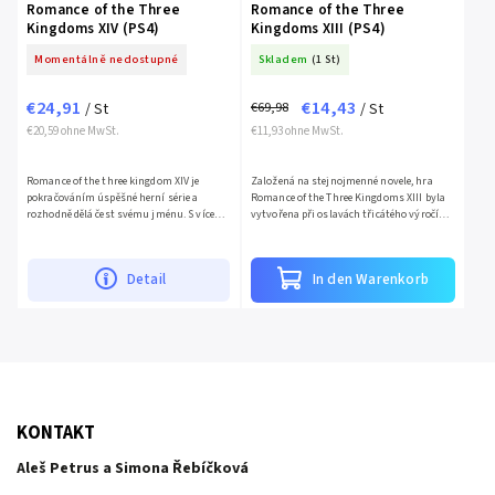
Romance of the Three
Romance of the Three
Kingdoms XIV (PS4)
Kingdoms XIII (PS4)
Momentálně nedostupné
Skladem
(1 St)
€24,91
€14,43
€69,98
/ St
/ St
€20,59 ohne MwSt.
€11,93 ohne MwSt.
Romance of the three kingdom XIV je
Založená na stejnojmenné novele, hra
pokračováním úspěšné herní série a
Romance of the Three Kingdoms XIII byla
rozhodně dělá čest svému jménu. S více
vytvořena při oslavách třicátého výročí
jak 1000 důstojníků a stratégů z historie
série. Hra využívá příběh kolabující
tuto hru činí ojedinělou...
dynastie a vynořujících...
Detail
In den Warenkorb
KONTAKT
Aleš Petrus a Simona Řebíčková