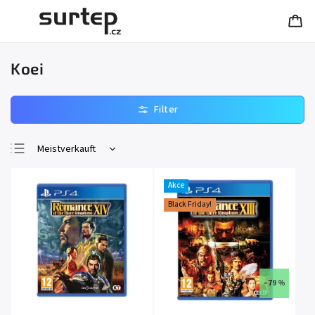
Koei
Meistverkauft
Günstigste
Akce
Teuerste
Black Friday!
Alphabetisch
–79 %