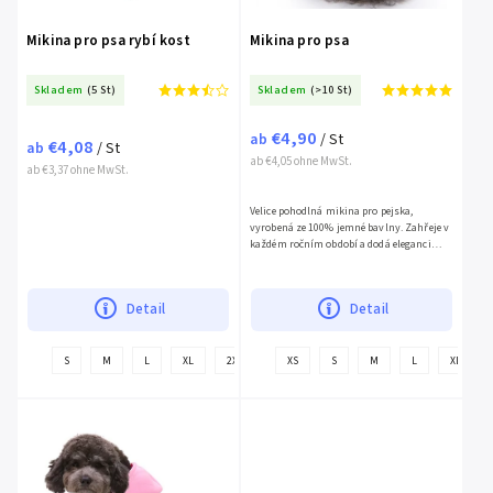
Mikina pro psa rybí kost
Mikina pro psa
Skladem
(5 St)
Skladem
(>10 St)
€4,90
ab
/ St
€4,08
ab
/ St
ab €4,05 ohne MwSt.
ab €3,37 ohne MwSt.
Velice pohodlná mikina pro pejska,
vyrobená ze 100% jemné bavlny. Zahřeje v
každém ročním období a dodá eleganci
díky...
Detail
Detail
+
S
M
L
XL
2XL
XS
S
M
L
XL
weitere