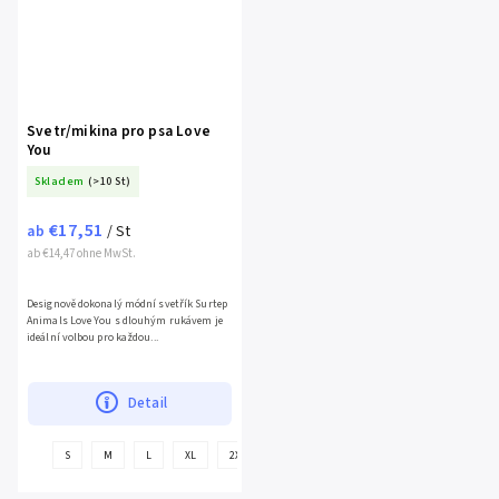
Svetr/mikina pro psa Love
You
Skladem
(>10 St)
€17,51
ab
/ St
ab €14,47 ohne MwSt.
Designově dokonalý módní svetřík Surtep
Animals Love You s dlouhým rukávem je
ideální volbou pro každou...
Detail
+
S
M
L
XL
2XL
weitere