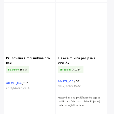
Pruhovaná zimní mikina pro
Fleece mikina pro psa s
psa
poutkem
Skladem
(9 St)
Skladem
(>10 St)
€9,27
ab
/ St
€8,04
ab
/ St
ab €7,66 ohne MwSt.
ab €6,64 ohne MwSt.
Fleecová mikina potěší každého pejska
malého a středního vzrůstu. Příjemný
materiál zajistí Vašemu...