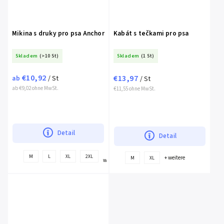
Mikina s druky pro psa Anchor
Kabát s tečkami pro psa
Skladem
(>10 St)
Skladem
(1 St)
€10,92
€13,97
ab
/ St
/ St
ab €9,02 ohne MwSt.
€11,55 ohne MwSt.
Detail
Detail
+
M
L
XL
2XL
+ weitere
M
XL
weitere