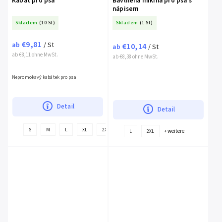
Kabát pro psa
Bavlněná mikina pro psa s
nápisem
Skladem
(10 St)
Skladem
(1 St)
€9,81
ab
/ St
€10,14
ab
/ St
ab €8,11 ohne MwSt.
ab €8,38 ohne MwSt.
Nepromokavý kabátek pro psa
Detail
Detail
+
S
M
L
XL
2XL
+ weitere
L
2XL
weitere