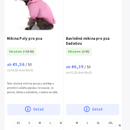
Mikina Poly pro psa
Bavlněná mikina pro psa
DadaGou
Skladem
(>10 St)
Skladem
(2 St)
€5,56
ab
/ St
€6,39
ab
/ St
ab €4,60 ohne MwSt.
ab €5,28 ohne MwSt.
Tato stylová mikina pro psy zahřeje a
promění vašeho pejska v krasavce. Je
jemná, lehká a pohodlná, snadno se obléká
přes...
Detail
Detail
+
+
XS
S
M
L
XL
2XL
M
L
XL
2XL
weitere
weitere