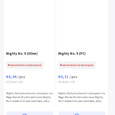
Mighty No. 9 (XOne)
Mighty No. 9 (PC)
Momentálně nedostupné
Momentálně nedostupné
€6,44
€0,31
/ pcs
/ pcs
€5,32 excl. VAT
€0,26 excl. VAT
Mighty No.9 je duchovním nástupcem hry
Mighty No.9 je duchovním nástupcem hry
Mega Man.Ve 2D akční plošinovce Mighty
Mega Man.Ve 2D akční plošinovce Mighty
No. 9 budete hrát jako robot Beck, který
No. 9 budete hrát jako robot Beck, který
jako jediný není infikován tajemným
jako jediný není infikován tajemným
počítačovým virem,...
počítačovým virem,...