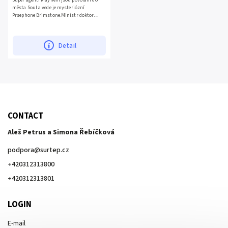
Super agenti Mayhem jsou povoláni do
města Soul a vede je mysteriózní
Prsephone Brimstone.Ministr doktor
Babylon a jeho ďábelští...
Detail
CONTACT
Aleš Petrus a Simona Řebíčková
podpora
@
surtep.cz
+420312313800
+420312313801
LOGIN
E-mail