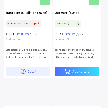
Maneater D1 Edition (XOne)
Outward (XOne)
Momentálně nedostupné
Skladem
(>10 pcs)
€10,26
€5,73
€42,34
€19,90
/ pcs
/ pcs
€8,48 excl. VAT
€4,74 excl. VAT
Jste žralokem! Užijte si dokonalou sílu
Žádné pozoruhodné dobrodružství se
vrcholového mořského dravce – obřího
neobejde bez velké námahy. Outward je
žraloka! Terorizujte pobřeží. Trhejte plavce
RPG v otevřeném světě, kde noční chlad či
a potápěče na kusy a ukažte lidem, co je to
infikované zranění dokáže být stejně
strach....
nebezpečné jako dravec,...
Detail
Add to cart