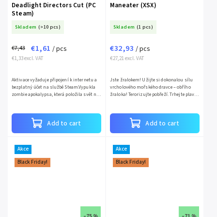
Deadlight Directors Cut (PC
Maneater (XSX)
Steam)
Skladem
(>10 pcs)
Skladem
(1 pcs)
€1,61
€32,93
€7,43
/ pcs
/ pcs
€1,33 excl. VAT
€27,21 excl. VAT
Aktivace vyžaduje připojení k internetu a
Jste žralokem! Užijte si dokonalou sílu
bezplatný účet na službě Steam.Vypukla
vrcholového mořského dravce – obřího
zombie apokalypsa, která položila svět na
žraloka! Terorizujte pobřeží. Trhejte plavce
kolena. Od teď záleží pouze na přežití, při
a potápěče na kusy a ukažte lidem, co je to
tom jak se...
strach....
Add to cart
Add to cart
Akce
Akce
Black Friday!
Black Friday!
–75 %
–71 %