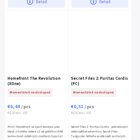
Detail
Detail
Homefront The Revolution
Secret Files 2: Puritas Cordis
(XOne)
(PC)
Momentálně nedostupné
Momentálně nedostupné
€6,44
€0,51
/ pcs
/ pcs
€5,32 excl. VAT
€0,42 excl. VAT
První Homefront se zjevil doslova jako
Secret Files 2: Puritas Cordis - pokračování
blesk z čistého nebe a už od počátku chtěl
veleúspěšné adventury Secret Files:
konkurovat zaběhlým značkám typu Call
Tunguska. Setkáte se zde opět se starými