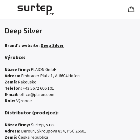
Deep Silver
Brand's website:
Deep Silver
Výrobce:
Název firmy:
PLAION GmbH
Adresa:
Embracer Platz 1, A-6604 Höfen
Země:
Rakousko
Telefon:
+43 5672 606 101
E-mail:
office@plaion.com
Role:
Výrobce
Distributor (prodejce):
Název firmy:
Surtep, s.r.o.
Adresa:
Beroun, Škroupova 854, PSČ 26601
Země:
Česká republika