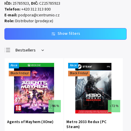
IČO:
25785923,
DIČ:
CZ25785923
Telefon:
+420 312 313 800
E-mail:
podpora@centrumio.cz
Role:
Distributor (prodejce)
Bestsellers
Least expensive
Akce
Akce
Most expensive
Black Friday!
Black Friday!
Alphabetically
–96 %
–72 %
Agents of Mayhem (XOne)
Metro 2033 Redux (PC
Steam)