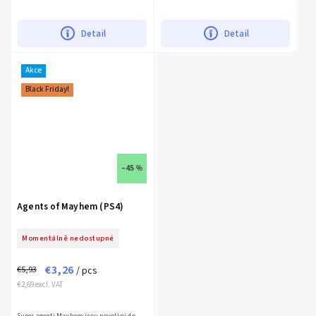
of Duty nebo Medal of Honor. A přiznejme,
známými z prvního dílu, tedy s Ninou
že z hlediska...
Kalenkowovou a...
Detail
Detail
Akce
Black Friday!
–45 %
Agents of Mayhem (PS4)
Momentálně nedostupné
€3,26
€5,93
/ pcs
€2,69 excl. VAT