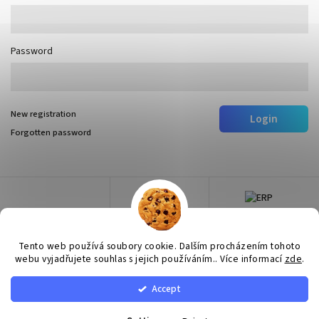
Password
New registration
Login
Forgotten password
Tento web používá soubory cookie. Dalším procházením tohoto
webu vyjadřujete souhlas s jejich používáním.. Více informací
zde
.
Accept
Copyright 2026
Surtep
. All rights reserved.
Edit cookie settings