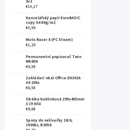
3v1
€15,17
Kancelářský papír EuroBASIC
copy A4 80g/m2
€5,56
Moto Racer 4 (PC Steam)
€1,20
Permanentní popisovač Twin
MK804
€0,58
Zakládací obal Office EH302A
A4 20ks
€0,58
Obálka bublinková 295x455mm
I/19 bílá
€9,68
Spony do sešívačky 24/6,
1000ks, B3058