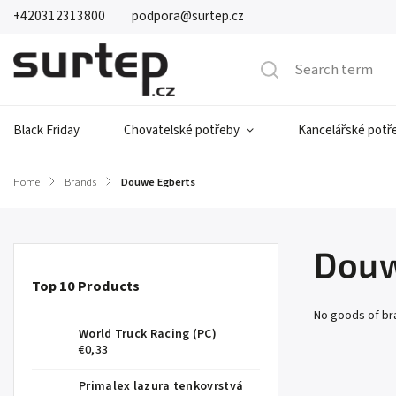
+420312313800
podpora@surtep.cz
Black Friday
Chovatelské potřeby
Kancelářské potř
Home
/
Brands
/
Douwe Egberts
Douw
Top 10 Products
No goods of b
World Truck Racing (PC)
€0,33
Primalex lazura tenkovrstvá