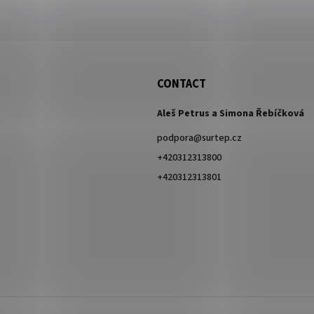
CONTACT
Aleš Petrus a Simona Řebíčková
podpora
@
surtep.cz
+420312313800
+420312313801