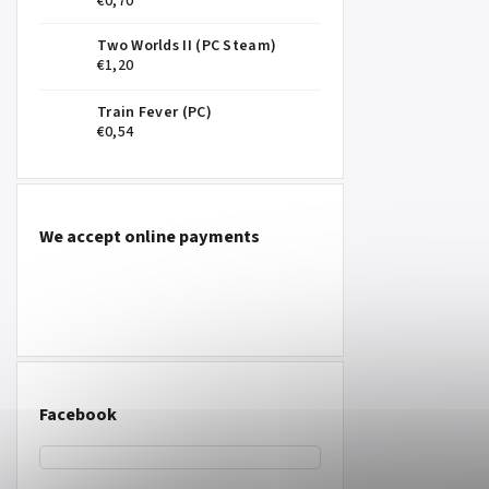
€0,70
Two Worlds II (PC Steam)
€1,20
Train Fever (PC)
€0,54
We accept online payments
Facebook