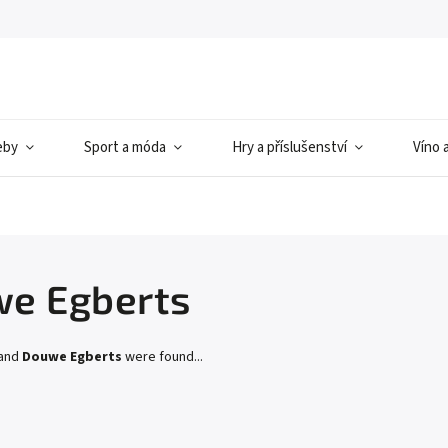
eby
Sport a móda
Hry a příslušenství
Víno 
e Egberts
rand
Douwe Egberts
were found...