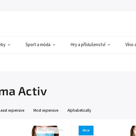
eby
Sport a móda
Hry a příslušenství
Víno 
ma Activ
Least expensive
Most expensive
Alphabetically
Code:
PAP11009
Akce