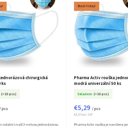
ay!
Black Friday!
 jednorázová chirurgická
Pharma Activ rouška jedn
 ks
modrá univerzální 50 ks
(>10 pcs)
Skladem
(>10 pcs)
€5,29
/ pcs
/ pcs
€4,37 excl. VAT
 i ostatní s naší 3-vrstvou jednorázovou
Pharma Activ rouška je navržena pr