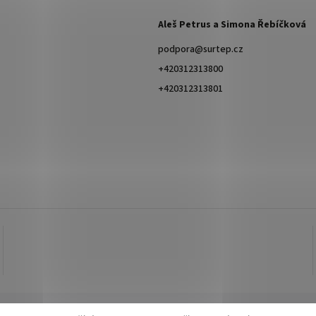
Aleš Petrus a Simona Řebíčková
podpora
@
surtep.cz
+420312313800
+420312313801