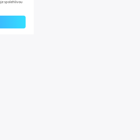
uje spolehlivou
t