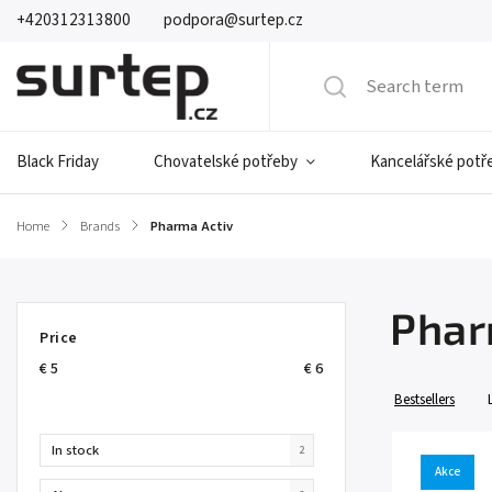
+420312313800
podpora@surtep.cz
Black Friday
Chovatelské potřeby
Kancelářské potř
Home
/
Brands
/
Pharma Activ
Phar
Price
€
5
€
6
Bestsellers
In stock
2
Akce