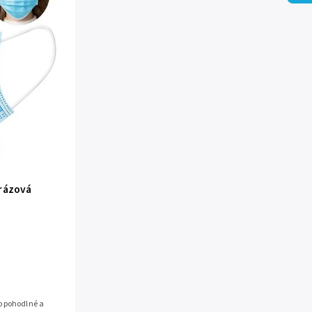
orázová
o pohodlné a