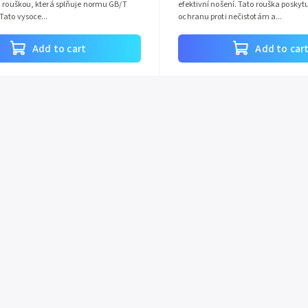
u rouškou, která splňuje normu GB/T
efektivní nošení. Tato rouška poskyt
Tato vysoce...
ochranu proti nečistotám a...
Add to cart
Add to car