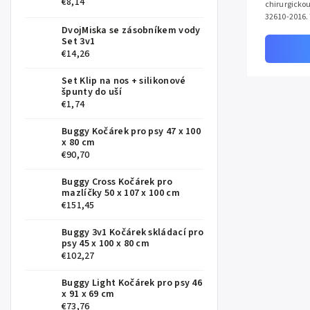
€8,14
chirurgicko
32610-2016. 
DvojMiska se zásobníkem vody
Set 3v1
€14,26
Set Klip na nos + silikonové
špunty do uší
€1,74
Buggy Kočárek pro psy 47 x 100
x 80 cm
€90,70
Buggy Cross Kočárek pro
mazlíčky 50 x 107 x 100 cm
€151,45
Buggy 3v1 Kočárek skládací pro
psy 45 x 100 x 80 cm
€102,27
Buggy Light Kočárek pro psy 46
x 91 x 69 cm
€73,76