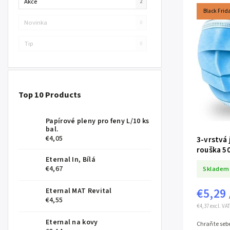
Akce
2
Black Frid
Novinka
0
Tip
0
Top 10 Products
Papírové pleny pro feny L/10 ks
bal.
€4,05
3-vrstvá
rouška 50
Eternal In, Bílá
€4,67
Skladem
€5,29
Eternal MAT Revital
€4,55
€4,37 excl. VAT
Eternal na kovy
Chraňte sebe