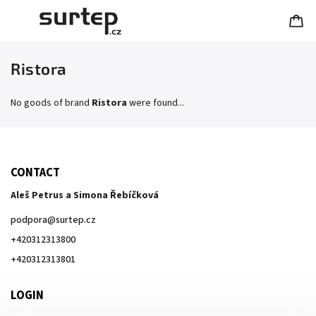
Ristora
No goods of brand
Ristora
were found...
CONTACT
Aleš Petrus a Simona Řebíčková
podpora
@
surtep.cz
+420312313800
+420312313801
LOGIN