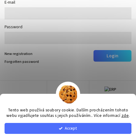
E-mail
Password
New registration
Login
Forgotten password
Tento web používá soubory cookie. Dalším procházením tohoto
webu vyjadřujete souhlas s jejich používáním.. Více informací
zde
.
Accept
Copyright 2026
Surtep
. All rights reserved.