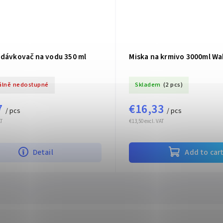
 dávkovač na vodu 350 ml
Miska na krmivo 3000ml Wa
lně nedostupné
Skladem
(2 pcs)
7
€16,33
/ pcs
/ pcs
AT
€13,50 excl. VAT
Detail
Add to car