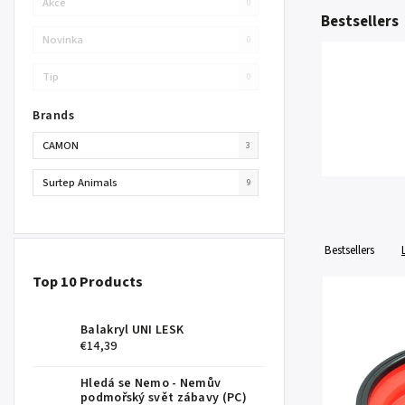
Akce
0
Bestsellers
Novinka
0
Tip
0
Brands
CAMON
3
Surtep Animals
9
Bestsellers
Top 10 Products
Balakryl UNI LESK
€14,39
Hledá se Nemo - Nemův
podmořský svět zábavy (PC)