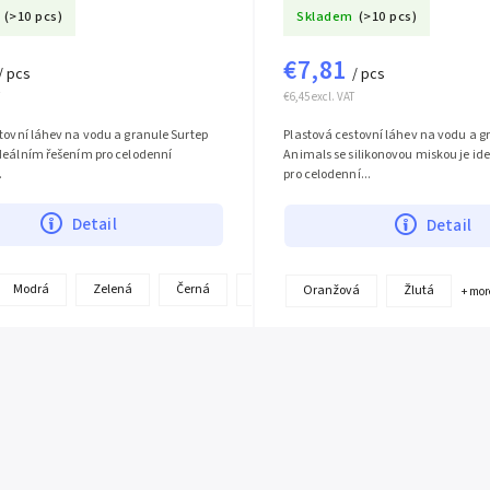
(>10 pcs)
Skladem
(>10 pcs)
€7,81
/ pcs
/ pcs
€6,45 excl. VAT
tovní láhev na vodu a granule Surtep
Plastová cestovní láhev na vodu a g
ideálním řešením pro celodenní
Animals se silikonovou miskou je i
.
pro celodenní...
Detail
Detail
Modrá
Zelená
Černá
Červená
Růžová
Oranžová
Oranžová
Žlutá
+ mor