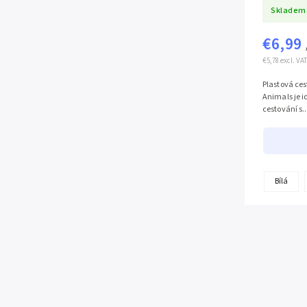
Skladem
€6,99
€5,78 excl. VAT
Plastová ces
Animals je 
cestování s..
Bílá