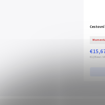
Cestovní
Momentá
€15,6
€12,95 excl. V