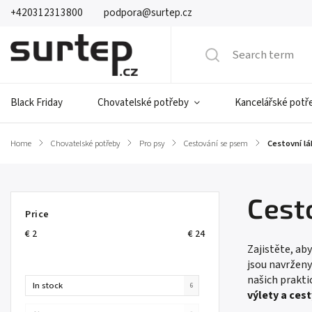
+420312313800
podpora@surtep.cz
Black Friday
Chovatelské potřeby
Kancelářské potř
Home
/
Chovatelské potřeby
/
Pro psy
/
Cestování se psem
/
Cestovní lá
Cest
Price
€
2
€
24
Zajistěte, aby
jsou navrženy
našich prakti
In stock
6
výlety a cest