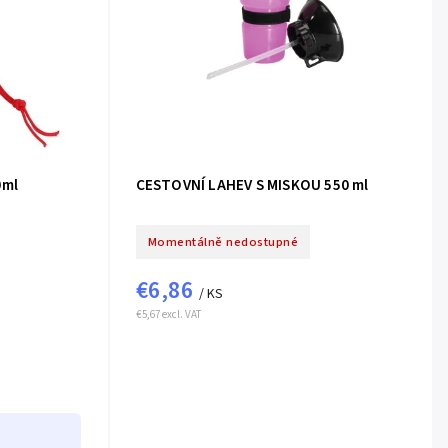
0ml
CESTOVNÍ LAHEV S MISKOU 550 ml
Momentálně nedostupné
€6,86
/ KS
€5,67 excl. VAT