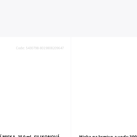
Code:
5430798-8019808209647