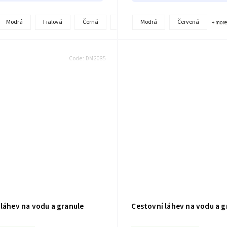
Modrá
Fialová
Černá
Červená
Růžová
Oranžová
Modrá
Červená
+ mor
Code:
DM2085
láhev na vodu a granule
Cestovní láhev na vodu a g