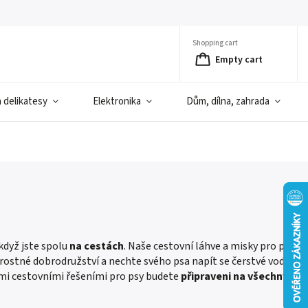
Shopping cart
Empty cart
a delikatesy
Elektronika
Dům, dílna, zahrada
 když jste spolu
na cestách
. Naše cestovní láhve a misky pro psy
tarostné dobrodružství a nechte svého psa napít se čerstvé vody z
šimi cestovními řešeními pro psy budete
připraveni na všechny