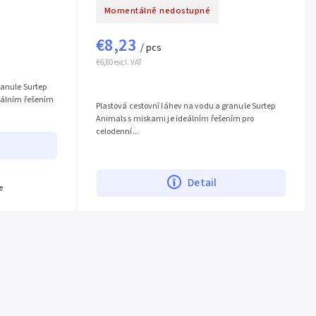
Momentálně nedostupné
€8,23
/ pcs
€6,80 excl. VAT
ranule Surtep
deálním řešením
Plastová cestovní láhev na vodu a granule Surtep
Animals s miskami je ideálním řešením pro
celodenní...
Detail
+
Žlutá
e
more