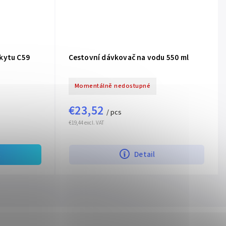
kytu C59
Cestovní dávkovač na vodu 550 ml
Momentálně nedostupné
€23,52
/ pcs
€19,44 excl. VAT
t
Detail