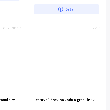
Detail
+
Žlutá
e
more
Code:
DM2077
Code:
DM2069
ranule 2v1
Cestovní láhev na vodu a granule 3v1