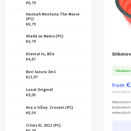
€0,79
Hannah Montana The Movie
(PC)
€0,79
Hledá se Nemo (PC)
€0,79
Silikonov
Eternal In, Bílá
€4,67
Skladem
Bori lazura 3in1
€13,97
€
from
Luxol Originál
from €1,68 exc
€9,05
Silikonová m
Hra o trůny: Zrození (PC)
každodenní 
€0,54
netoxických 
Cities XL 2012 (PC)
€0,29