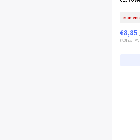
CESTOVNÍ
Momentá
€8,85
€7,31 excl. VAT