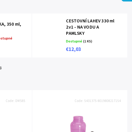
CESTOVNÍ LAHEV 330 ml
A, 350 ml,
2v1 - NA VODU A
PAMLSKY
ostupné
Dostupné
(1 KS)
€12,03
s
Code:
DM585
Code:
5431375-8019808217154