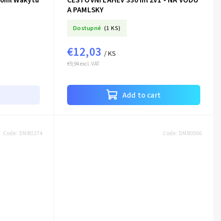
00ml Wakytu
CESTOVNÍ LAHEV 330 ml 2v1 - NA VODU
A PAMLSKY
Dostupné
(1 KS)
€12,03
/ KS
€9,94 excl. VAT
Add to cart
Code:
DMB0274
Code:
DMB0066