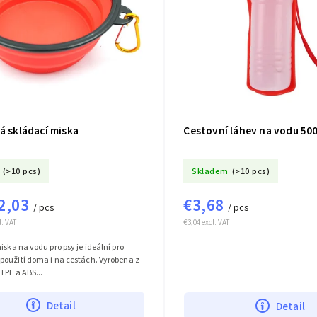
á skládací miska
Cestovní láhev na vodu 50
(>10 pcs)
Skladem
(>10 pcs)
2,03
€3,68
/ pcs
/ pcs
l. VAT
€3,04 excl. VAT
iska na vodu pro psy je ideální pro
použití doma i na cestách. Vyrobena z
TPE a ABS...
Detail
Detail