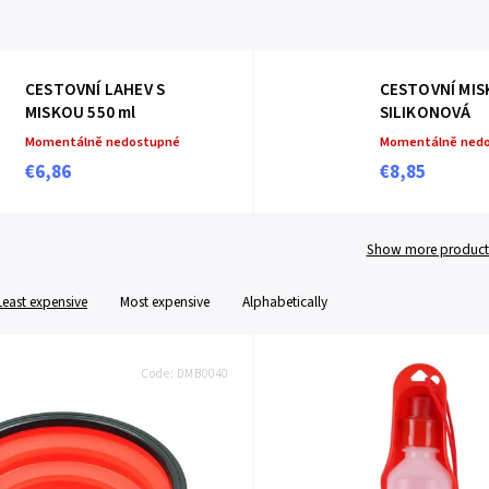
CESTOVNÍ LAHEV S
CESTOVNÍ MISK
MISKOU 550 ml
SILIKONOVÁ
Momentálně nedostupné
Momentálně ned
€6,86
€8,85
Show more product
Least expensive
Most expensive
Alphabetically
Code:
DMB0040