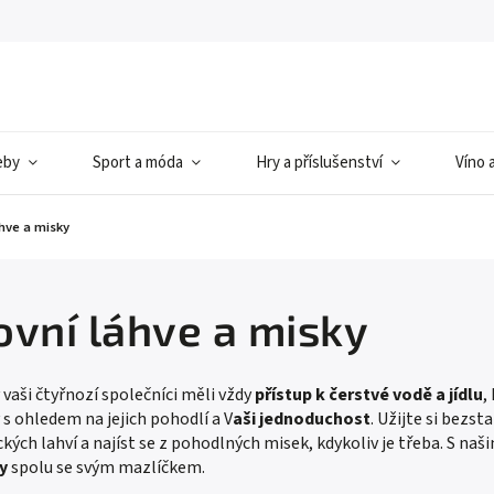
eby
Sport a móda
Hry a příslušenství
Víno 
hve a misky
ovní láhve a misky
 vaši čtyřnozí společníci měli vždy
přístup k čerstvé vodě a jídlu
,
 s ohledem na jejich pohodlí a V
aši jednoduchost
. Užijte si bezs
ckých lahví a najíst se z pohodlných misek, kdykoliv je třeba. S na
y
spolu se svým mazlíčkem.