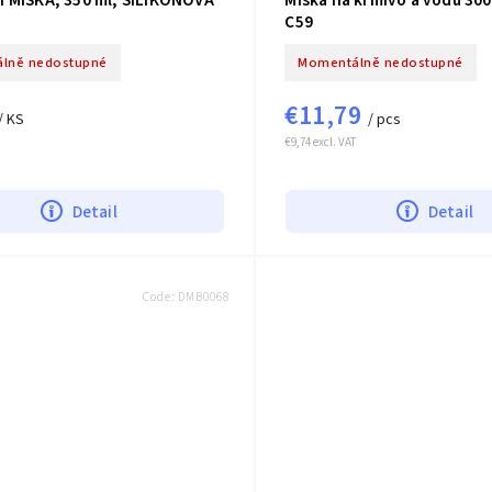
 MISKA, 350 ml, SILIKONOVÁ
Miska na krmivo a vodu 30
C59
lně nedostupné
Momentálně nedostupné
€11,79
/ KS
/ pcs
€9,74 excl. VAT
Detail
Detail
Code:
DMB0068