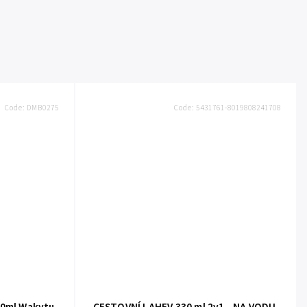
Code:
DMB0275
Code:
5431761-8019808241708