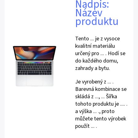
Nadpis:
Název
produktu
Tento ... je z vysoce
kvalitní materiálu
určený pro ... . Hodí se
do každého domu,
zahrady a bytu.
Je vyrobený z ... .
Barevná kombinace se
skládá z ..., ... Šířka
tohoto produktu je .... .
a výška ... ., proto
můžete tento výrobek
použít ... .