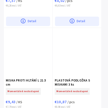
€7,57
€8,02
/ KS
/ pcs
€6,26 excl. VAT
€6,63 excl. VAT
Detail
Detail
MISKA PROTI HLTÁNÍ L 21.5
PLASTOVÁ PODLOŽKA S
cm
MISKAMI 3 ks
Momentálně nedostupné
Momentálně nedostupné
€9,43
€10,87
/ KS
/ pcs
€7,79 excl. VAT
€8,98 excl. VAT