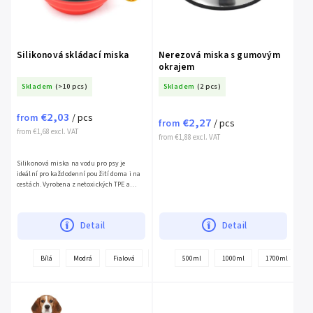
Silikonová skládací miska
Nerezová miska s gumovým
okrajem
Skladem
(>10 pcs)
Skladem
(2 pcs)
€2,03
from
/ pcs
€2,27
from
/ pcs
from €1,68 excl. VAT
from €1,88 excl. VAT
Silikonová miska na vodu pro psy je
ideální pro každodenní použití doma i na
cestách. Vyrobena z netoxických TPE a
ABS...
Detail
Detail
Bílá
Modrá
Fialová
Černá
500ml
Červená
1000ml
Růžová
1700ml
Oranžová
3