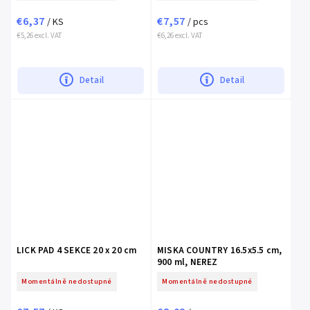
€6,37
€7,57
/ KS
/ pcs
€5,26 excl. VAT
€6,26 excl. VAT
Detail
Detail
LICK PAD 4 SEKCE 20 x 20 cm
MISKA COUNTRY 16.5x5.5 cm,
900 ml, NEREZ
Momentálně nedostupné
Momentálně nedostupné