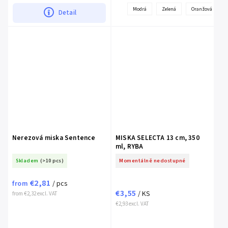
Modrá
Zelená
Oranžová
Detail
Nerezová miska Sentence
MISKA SELECTA 13 cm, 350
ml, RYBA
Skladem
(>10 pcs)
Momentálně nedostupné
€2,81
from
/ pcs
€3,55
/ KS
from €2,32 excl. VAT
€2,93 excl. VAT