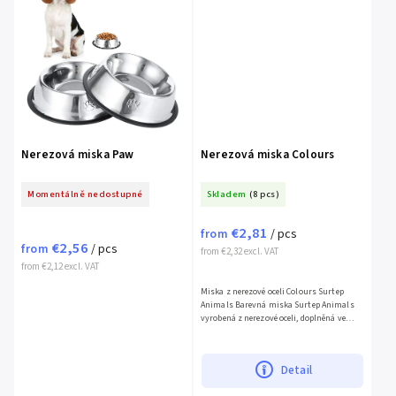
Nerezová miska Paw
Nerezová miska Colours
Momentálně nedostupné
Skladem
(8 pcs)
€2,81
from
/ pcs
€2,56
from
/ pcs
from €2,32 excl. VAT
from €2,12 excl. VAT
Miska z nerezové oceli Colours Surtep
Animals Barevná miska Surtep Animals
vyrobená z nerezové oceli, doplněná ve
spodní části o protiskluzový okraj. Miska
je vyrobena z...
Detail