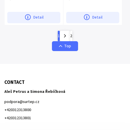
Detail
Detail
1
2
Top
CONTACT
Aleš Petrus a Simona Řebíčková
podpora
@
surtep.cz
+420312313800
+420312313801