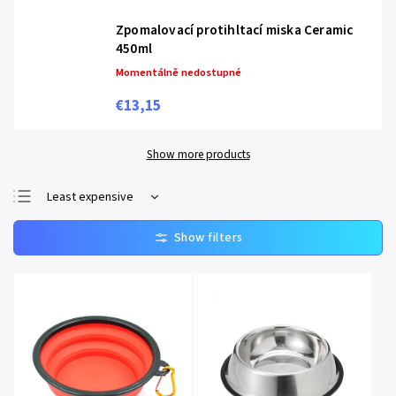
Zpomalovací protihltací miska Ceramic
450ml
Momentálně nedostupné
€13,15
Show more products
Least expensive
Bestsellers
Most expensive
Alphabetically