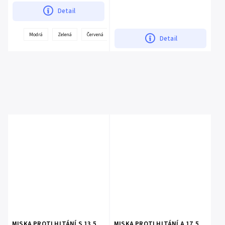
Detail
+
Modrá
Zelená
Červená
Růžová
Oranžová
Žlutá
Detail
more
MISKA PROTI HLTÁNÍ S 13.5
MISKA PROTI HLTÁNÍ A 17,5