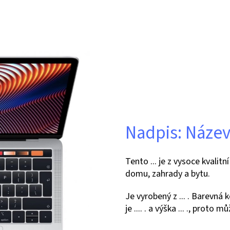
Nadpis: Náze
Tento ... je z vysoce kvalit
domu, zahrady a bytu.
Je vyrobený z ... . Barevná 
je .... . a výška ... ., proto 