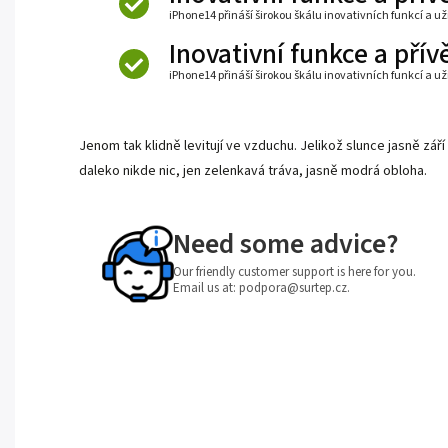
iPhone14 přináší širokou škálu inovativních funkcí a už
Inovativní funkce a přív
iPhone14 přináší širokou škálu inovativních funkcí a už
Jenom tak klidně levitují ve vzduchu. Jelikož slunce jasně z
daleko nikde nic, jen zelenkavá tráva, jasně modrá obloha.
Need some advice?
Our friendly customer support is here for you.
Email us at: podpora@surtep.cz.