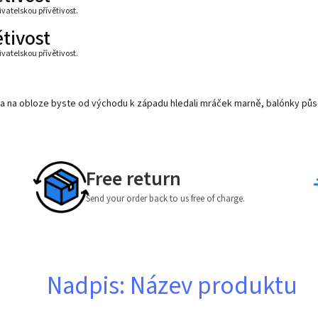
ivatelskou přívětivost.
ětivost
ivatelskou přívětivost.
áří a na obloze byste od východu k západu hledali mráček marně, balónky půs
Free return
Send your order back to us free of charge.
Nadpis: Název produktu