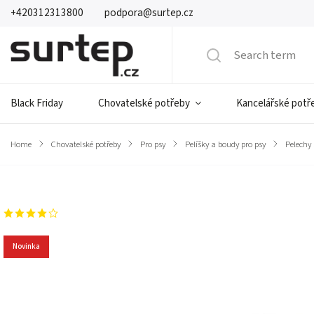
+420312313800
podpora@surtep.cz
Black Friday
Chovatelské potřeby
Kancelářské potř
Home
/
Chovatelské potřeby
/
Pro psy
/
Pelíšky a boudy pro psy
/
Pelechy
Brand:
Surtep Animals
28 ratings
Novinka