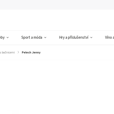
eby
Sport a móda
Hry a příslušenství
Víno 
 s bočnicemi
/
Pelech Jenny