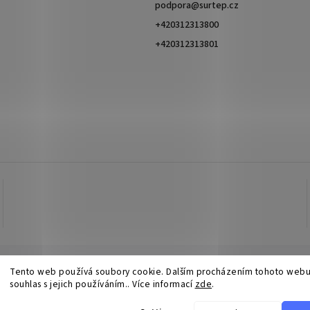
podpora
@
surtep.cz
+420312313800
+420312313801
Tento web používá soubory cookie. Dalším procházením tohoto webu
souhlas s jejich používáním.. Více informací
zde
.
Copyright 2026
Surtep
. All rights reserved.
Edit cookie settings