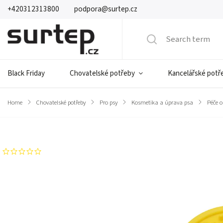
+420312313800
podpora@surtep.cz
Black Friday
Chovatelské potřeby
Kancelářské potř
Home
/
Chovatelské potřeby
/
Pro psy
/
Kosmetika a úprava psa
/
Péče o
Brand:
Surtep Animals
Not rated