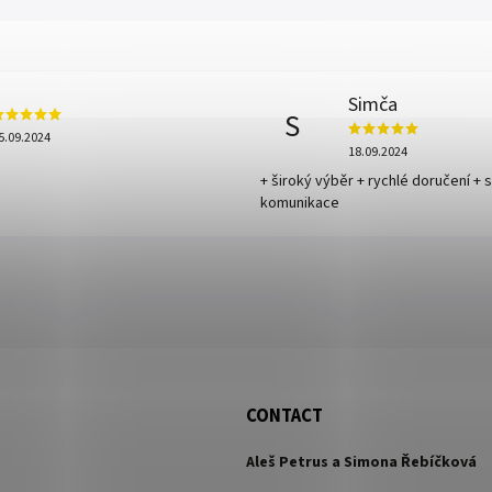
Simča
S
5.09.2024
18.09.2024
+ široký výběr + rychlé doručení + 
komunikace
CONTACT
Aleš Petrus a Simona Řebíčková