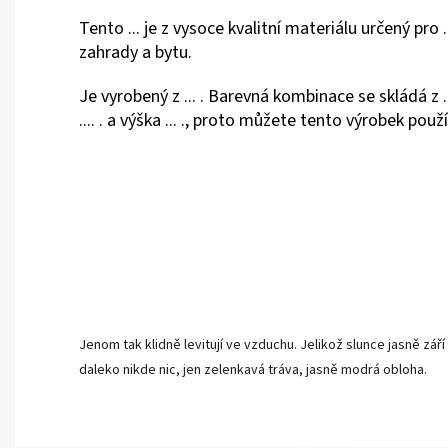
Tento ... je z vysoce kvalitní materiálu určený pro
zahrady a bytu.
Je vyrobený z ... . Barevná kombinace se skládá z ..
.... . a výška ... ., proto můžete tento výrobek použít 
Jenom tak klidně levitují ve vzduchu. Jelikož slunce jasně z
daleko nikde nic, jen zelenkavá tráva, jasně modrá obloha.