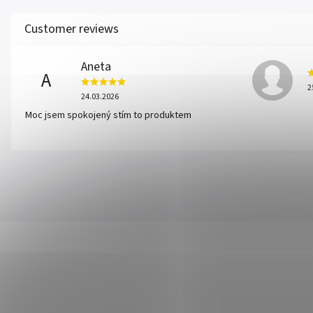
Aneta
A
2
24.03.2026
Moc jsem spokojený stím to produktem