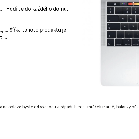
 ... . Hodí se do každého domu,
., ... Šířka tohoto produktu je
... .
áří a na obloze byste od východu k západu hledali mráček marně, balónky půs