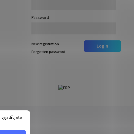
Password
New registration
Login
Forgotten password
 vyjadřujete