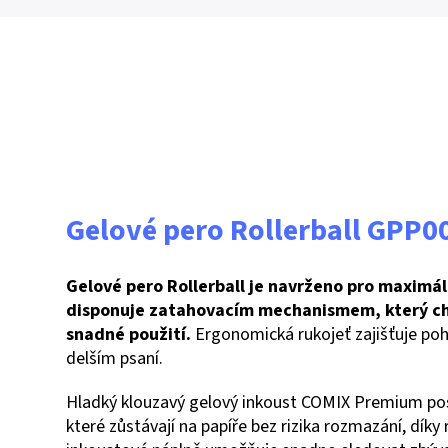
Gelové pero Rollerball GPP0
Gelové pero Rollerball je navrženo pro maximáln
disponuje zatahovacím mechanismem, který chrá
snadné použití.
Ergonomická rukojeť zajišťuje poho
delším psaní.
Hladký klouzavý gelový inkoust COMIX Premium posky
které zůstávají na papíře bez rizika rozmazání, díky 