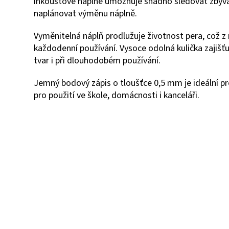
inkoustové náplně umožňuje snadno sledovat zbýva
naplánovat výměnu náplně.
Vyměnitelná náplň prodlužuje životnost pera, což z
každodenní používání. Vysoce odolná kulička zajišťuj
tvar i při dlouhodobém používání.
Jemný bodový zápis o tloušťce 0,5 mm je ideální pro
pro použití ve škole, domácnosti i kanceláři.