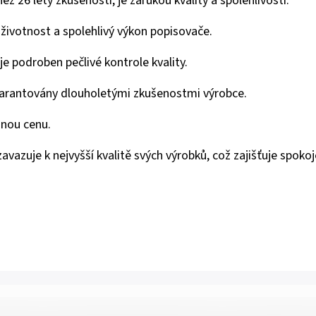
 26 lety zkušeností, je zárukou kvality a spolehlivosti.
životnost a spolehlivý výkon popisovače.
e podroben pečlivé kontrole kvality.
garantovány dlouholetými zkušenostmi výrobce.
mnou cenu.
azuje k nejvyšší kvalitě svých výrobků, což zajišťuje spokoj