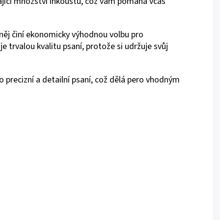
jící množství inkoustu, což vám pomáhá včas
 něj činí ekonomicky výhodnou volbu pro
e trvalou kvalitu psaní, protože si udržuje svůj
 precizní a detailní psaní, což dělá pero vhodným