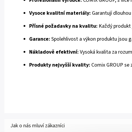
Profesionální výrobce:
COMIX GROUP, s více než
Vysoce kvalitní materiály:
Garantují dlouhou 
Přísné požadavky na kvalitu:
Každý produkt j
Garance:
Spolehlivost a výkon produktu jsou 
Nákladově efektivní:
Vysoká kvalita za rozu
Produkty nejvyšší kvality:
Comix GROUP se zav