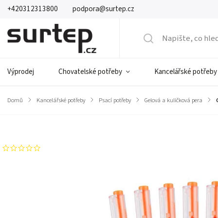
+420312313800
podpora@surtep.cz
Výprodej
Chovatelské potřeby
Kancelářské potřeby
Domů
/
Kancelářské potřeby
/
Psací potřeby
/
Gelová a kuličková pera
/
Značka:
Comix
Neohodnoceno