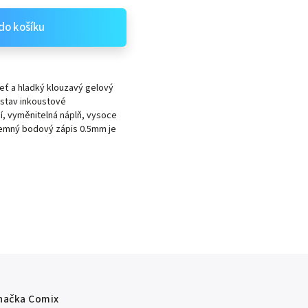
do košíku
jeť a hladký klouzavý gelový
 stav inkoustové
, vyměnitelná náplň, vysoce
. Jemný bodový zápis 0.5mm je
načka
Comix