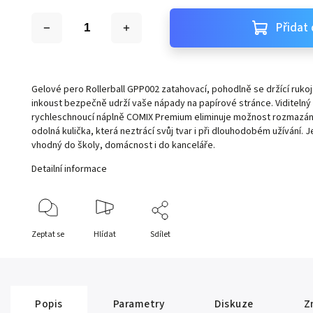
Přidat 
Gelové pero Rollerball GPP002 zatahovací, pohodlně se držící ruko
inkoust bezpečně udrží vaše nápady na papírové stránce. Viditelný
rychleschnoucí náplně COMIX Premium eliminuje možnost rozmazání
odolná kulička, která neztrácí svůj tvar i při dlouhodobém užívání
vhodný do školy, domácnost i do kanceláře.
Detailní informace
Zeptat se
Hlídat
Sdílet
Popis
Parametry
Diskuze
Z