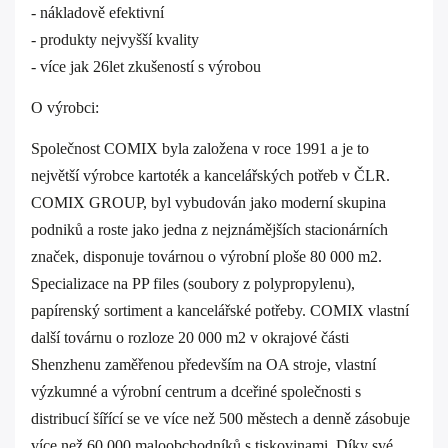
- nákladově efektivní
- produkty nejvyšší kvality
- více jak 26let zkušeností s výrobou
O výrobci:
Společnost COMIX byla založena v roce 1991 a je to
největší výrobce kartoték a kancelářských potřeb v ČLR.
COMIX GROUP, byl vybudován jako moderní skupina
podniků a roste jako jedna z nejznámějších stacionárních
značek, disponuje továrnou o výrobní ploše 80 000 m2.
Specializace na PP files (soubory z polypropylenu),
papírenský sortiment a kancelářské potřeby. COMIX vlastní
další továrnu o rozloze 20 000 m2 v okrajové části
Shenzhenu zaměřenou především na OA stroje, vlastní
výzkumné a výrobní centrum a dceřiné společnosti s
distribucí šířící se ve více než 500 městech a denně zásobuje
více než 60 000 maloobchodníků s tiskovinami. Díky své