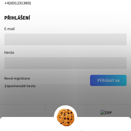
+420312313801
PŘIHLÁŠENÍ
E-mail
Heslo
Nová registrace
Přihlásit se
Zapomenuté heslo