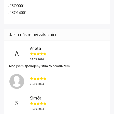
- ISO9001
- ISO14001
Aneta
A
24.03.2026
Moc jsem spokojený stím to produktem
25.09.2024
Simča
S
18.09.2024