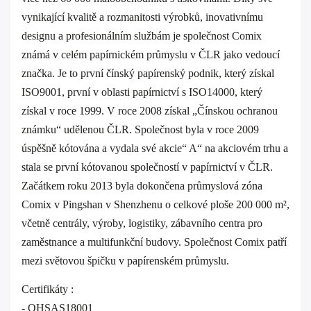
vynikající kvalitě a rozmanitosti výrobků, inovativnímu
designu a profesionálním službám je společnost Comix
známá v celém papírnickém průmyslu v ČLR jako vedoucí
značka. Je to první čínský papírenský podnik, který získal
ISO9001, první v oblasti papírnictví s ISO14000, který
získal v roce 1999. V roce 2008 získal „Čínskou ochranou
známku“ udělenou ČLR. Společnost byla v roce 2009
úspěšně kótována a vydala své akcie“ A“ na akciovém trhu a
stala se první kótovanou společností v papírnictví v ČLR.
Začátkem roku 2013 byla dokončena průmyslová zóna
Comix v Pingshan v Shenzhenu o celkové ploše 200 000 m²,
včetně centrály, výroby, logistiky, zábavního centra pro
zaměstnance a multifunkční budovy. Společnost Comix patří
mezi světovou špičku v papírenském průmyslu.
Certifikáty :
- OHSAS18001