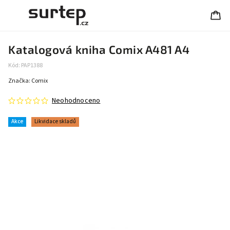
Katalogová kniha Comix A481 A4
Kód:
PAP1388
Značka:
Comix
Neohodnoceno
Akce
Likvidace skladů