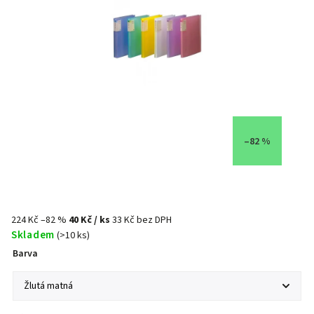
–82 %
224 Kč
–82 %
40 Kč
/ ks
33 Kč bez DPH
Skladem
(>10 ks)
Barva