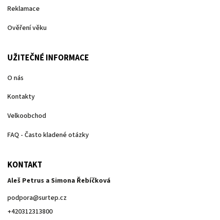
Reklamace
Ověření věku
UŽITEČNÉ INFORMACE
O nás
Kontakty
Velkoobchod
FAQ - Často kladené otázky
KONTAKT
Aleš Petrus a Simona Řebíčková
podpora
@
surtep.cz
+420312313800