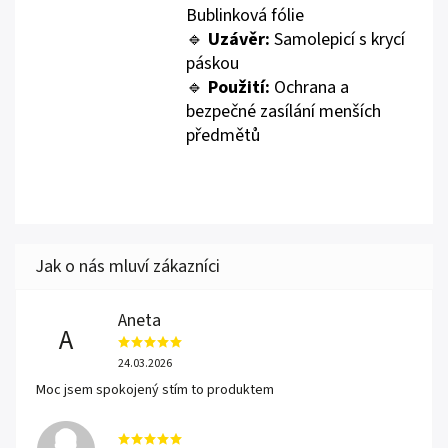
Bublinková fólie
🔹
Uzávěr:
Samolepicí s krycí
páskou
🔹
Použití:
Ochrana a
bezpečné zasílání menších
předmětů
Aneta
A
24.03.2026
Moc jsem spokojený stím to produktem