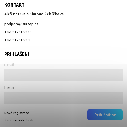
KONTAKT
Aleš Petrus a Simona Řebíčková
podpora
@
surtep.cz
+420312313800
+420312313801
PŘIHLÁŠENÍ
E-mail
Heslo
Nová registrace
Přihlásit se
Zapomenuté heslo