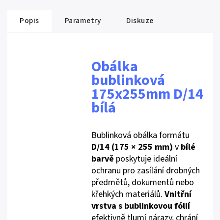
Popis
Parametry
Diskuze
Obálka
bublinková
175x255mm D/14
bílá
Bublinková obálka formátu
D/14 (175 × 255 mm)
v
bílé
barvě
poskytuje ideální
ochranu pro zasílání drobných
předmětů, dokumentů nebo
křehkých materiálů.
Vnitřní
vrstva s bublinkovou fólií
efektivně tlumí nárazy, chrání