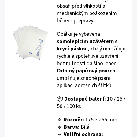
obsah před vlhkostí a
mechanickým poškozením
během přepravy.
Obálka je vybavena
samolepicím uzávěrem s
krycí páskou
, který umožňuje
rychlé a spolehlivé uzavření
bez nutnosti dalšího lepení.
Odolný papírový povrch
umožňuje snadné psaní i
aplikaci adresních štítků.
📦
Dostupné balení:
10 / 25 /
50 / 100 ks
🔹
Rozměr:
175 × 255 mm
🔹
Barva:
Bílá
🔹
Vnitřní ochrana: