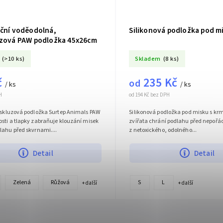
kční voděodolná,
Silikonová podložka pod m
uzová PAW podložka 45x26cm
(>10 ks)
Skladem
(8 ks)
č
235 Kč
od
/ ks
/ ks
H
od 194 Kč bez DPH
tiskluzová podložka Surtep Animals PAW
Silikonová podložka pod misku s kr
sti a tlapky zabraňuje klouzání misek
zvířata chrání podlahu před nepoř
lahu před skvrnami....
z netoxického, odolného...
Detail
Detail
Zelená
Růžová
S
L
+ další
+ další