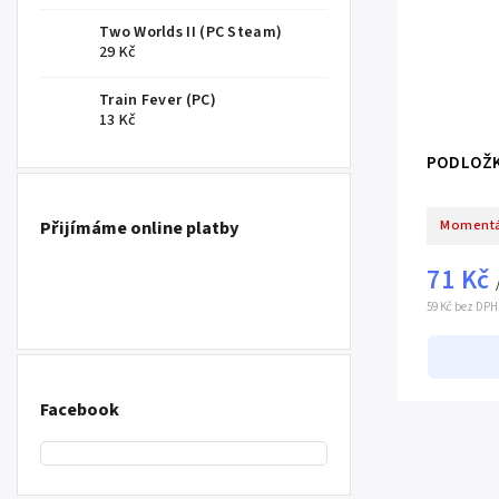
Two Worlds II (PC Steam)
29 Kč
Train Fever (PC)
13 Kč
PODLOŽK
Přijímáme online platby
Momentá
71 Kč
59 Kč bez DPH
Facebook