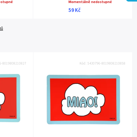
ostupné
Momentálně nedostupné
59 Kč
tů
5-8019808210827
Kód:
5430796-8019808210858