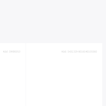
Kód:
DMB0053
Kód:
5431329-8016040105560