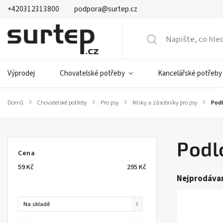
+420312313800
podpora@surtep.cz
Výprodej
Chovatelské potřeby
Kancelářské potřeby
Domů
/
Chovatelské potřeby
/
Pro psy
/
Misky a zásobníky pro psy
/
Pod
Podl
Cena
59
Kč
295
Kč
Nejprodávan
Na skladě
2