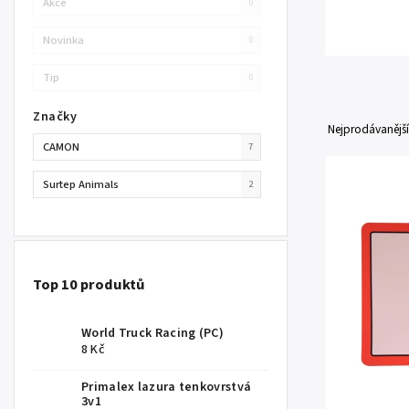
Akce
0
Novinka
0
Tip
0
Značky
Nejprodávanější
CAMON
7
Surtep Animals
2
Top 10 produktů
World Truck Racing (PC)
8 Kč
Primalex lazura tenkovrstvá
3v1