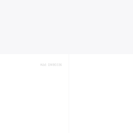
Kód:
DMB0336