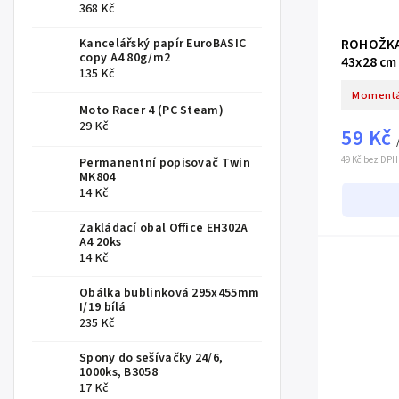
368 Kč
ROHOŽKA
Kancelářský papír EuroBASIC
copy A4 80g/m2
43x28 cm
135 Kč
Momentá
Moto Racer 4 (PC Steam)
29 Kč
59 Kč
49 Kč bez DPH
Permanentní popisovač Twin
MK804
14 Kč
Zakládací obal Office EH302A
A4 20ks
14 Kč
Obálka bublinková 295x455mm
I/19 bílá
235 Kč
Spony do sešívačky 24/6,
1000ks, B3058
17 Kč