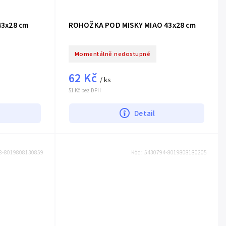
3x28 cm
ROHOŽKA POD MISKY MIAO 43x28 cm
Momentálně nedostupné
62 Kč
/ ks
51 Kč bez DPH
Detail
8-8019808130859
Kód:
5430794-8019808180205