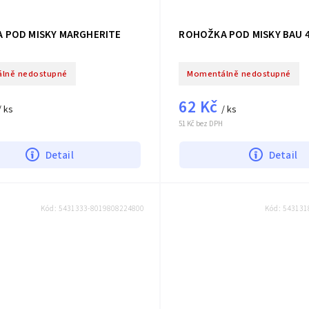
 POD MISKY MARGHERITE
ROHOŽKA POD MISKY BAU 4
lně nedostupné
Momentálně nedostupné
62 Kč
/ ks
/ ks
51 Kč bez DPH
Detail
Detail
Kód:
5431333-8019808224800
Kód:
543131