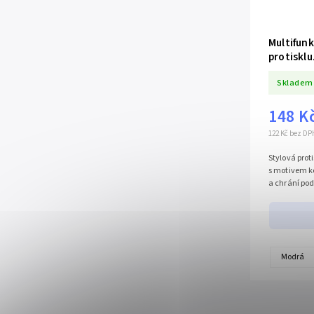
Multifun
protiskl
Skladem
148 K
122 Kč bez DP
Stylová pro
s motivem ko
a chrání pod
Modrá