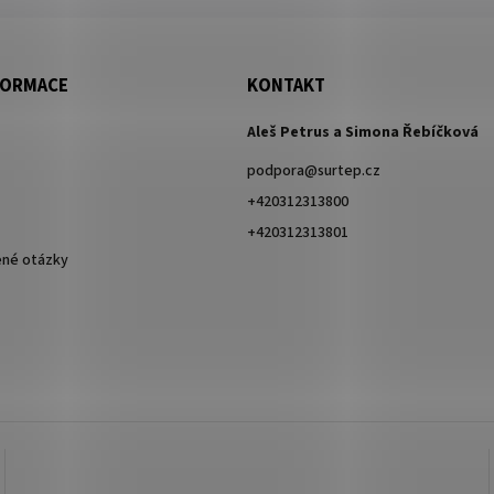
FORMACE
KONTAKT
Aleš Petrus a Simona Řebíčková
podpora
@
surtep.cz
+420312313800
+420312313801
ené otázky