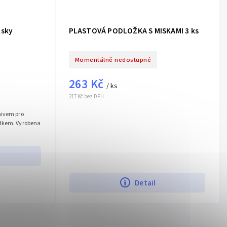
isky
PLASTOVÁ PODLOŽKA S MISKAMI 3 ks
Momentálně nedostupné
263 Kč
/ ks
217 Kč bez DPH
mivem pro
ádkem. Vyrobena
Detail