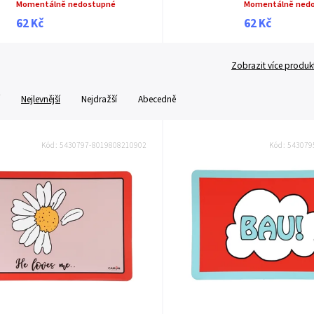
Momentálně nedostupné
Momentálně ned
62 Kč
62 Kč
Zobrazit více produk
Nejlevnější
Nejdražší
Abecedně
Kód:
5430797-8019808210902
Kód:
543079